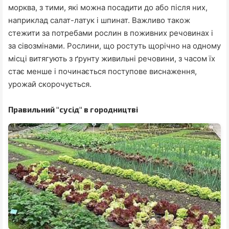
морква, з тими, які можна посадити до або після них,
наприклад салат-латук і шпинат. Важливо також
стежити за потребами рослин в поживних речовинах і
за сівозмінами. Рослини, що ростуть щорічно на одному
місці витягують з ґрунту живильні речовини, з часом їх
стає менше і починається поступове виснаження,
урожай скорочується.
Правильний "сусід" в городництві