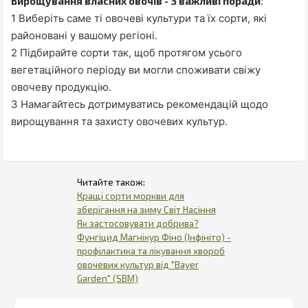
Вирощування власних овочів - 3 важливі поради
:
1 Виберіть саме ті овочеві культури та їх сорти, які
районовані у вашому регіоні.
2 Підбирайте сорти так, щоб протягом усього
вегетаційного періоду ви могли споживати свіжу
овочеву продукцію.
3 Намагайтесь дотримуватись рекомендацій щодо
вирощування та захисту овочевих культур.
Кращі сорти моркви для
зберігання на зиму Світ Насіння
Як застосовувати добрива?
Фунгіцид Магнікур Фіно (Інфініто) -
профілактика та лікування хвороб
овочевих культур від "Bayer
Garden" (SBM)