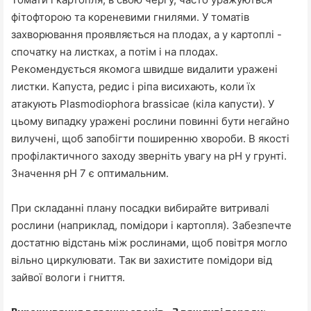
фітофторою та кореневими гнилями. У томатів
захворювання проявляється на плодах, а у картоплі -
спочатку на листках, а потім і на плодах.
Рекомендується якомога швидше видалити уражені
листки. Капуста, редис і ріпа висихають, коли їх
атакують Plasmodiophora brassicae (кіла капусти). У
цьому випадку уражені рослини повинні бути негайно
вилучені, щоб запобігти поширенню хвороби. В якості
профілактичного заходу зверніть увагу на pH у грунті.
Значення рН 7 є оптимальним.
При складанні плану посадки вибирайте витривалі
рослини (наприклад, помідори і картопля). Забезпечте
достатню відстань між рослинами, щоб повітря могло
вільно циркулювати. Так ви захистите помідори від
зайвої вологи і гниття.