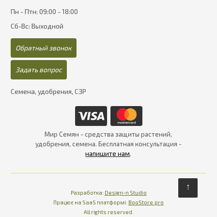
Пн - Птн: 09:00 - 18:00
Сб-Вс: Выходной
Обратный звонок
Задать вопрос
Семена, удобрения, СЗР
Мир Семян - средства защиты растений,
удобрения, семена. Бесплатная консультация -
напишите нам
.
↑
Разработка:
Design-n Studio
Працює на SaaS платформі
Платформа для інте
Працює на SaaS платформі:
BooStore.pro
All rights reserved.