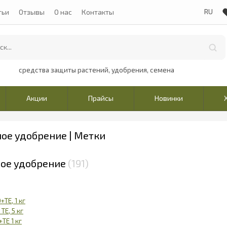
тьи
Отзывы
О нас
Контакты
средства защиты растений, удобрения, семена
Акции
Прайсы
Новинки
ое удобрение | Метки
ное удобрение
191
TE, 1 кг
TE, 5 кг
TE 1 кг