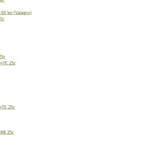
0 1кг (Valagro)
25г
25г
+TE, 25г
TE, 25г
+МЕ 25г