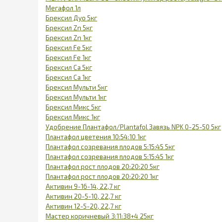
Мегафол 1л
Брексил Дуо 5кг
Брексил Zn 5кг
Брексил Zn 1кг
Брексил Fe 5кг
Брексил Fe 1кг
Брексил Ca 5кг
Брексил Ca 1кг
Брексил Мульти 5кг
Брексил Мульти 1кг
Брексил Микс 5кг
Брексил Микс 1кг
Удобрение Плантафол/Plantafol Завязь NPK 0-25-50 5кг
Плантафол цветения 10:54:10 1кг
Плантафол созревания плодов 5:15:45 5кг
Плантафол созревания плодов 5:15:45 1кг
Плантафол рост плодов 20:20:20 5кг
Плантафол рост плодов 20:20:20 1кг
Активин 9-16-14, 22,7 кг
Активин 20-5-10, 22,7 кг
Активин 12-5-20, 22,7 кг
Мастер коричневый 3:11:38+4 25кг