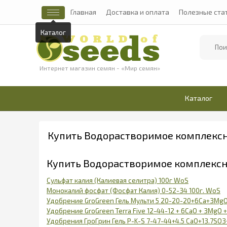
Главная
Доставка и оплата
Полезные ста
Каталог
Найти
Интернет магазин семян - «Мир семян»
Каталог
Купить Водорастворимое комплексн
Купить Водорастворимое комплекс
Сульфат калия (Калиевая селитра) 100г WoS
Монокалий фосфат (Фосфат Калия) 0-52-34 100г. WoS
Удобрение GroGreen Гель Мульти 5 20-20-20+6Са+3MgO+
Удобрение GroGreen Terra Five 12-44-12 + 6CaO + 3MgO + 
Удобрения ГроГрин Гель P-K-S 7-47-44+4.5 CaO+13.7SO3+