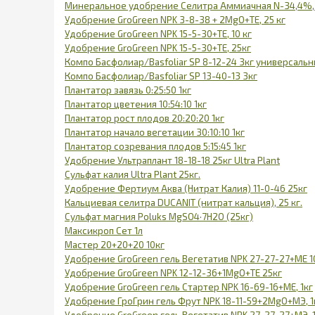
Минеральное удобрение Селитра Аммиачная N-34,4%, 1
Удобрение GroGreen NPK 3-8-38 + 2MgO+TE, 25 кг
Удобрение GroGreen NPK 15-5-30+ТЕ, 10 кг
Удобрение GroGreen NPK 15-5-30+ТЕ, 25кг
Компо Басфолиар/Basfoliar SP 8-12-24 3кг универсаль
Компо Басфолиар/Basfoliar SP 13-40-13 3кг
Плантатор завязь 0:25:50 1кг
Плантатор цветения 10:54:10 1кг
Плантатор рост плодов 20:20:20 1кг
Плантатор начало вегетации 30:10:10 1кг
Плантатор созревания плодов 5:15:45 1кг
Удобрение Ультраплант 18-18-18 25кг Ultra Plant
Сульфат калия Ultra Plant 25кг.
Удобрение Фертиум Аква (Нитрат Калия) 11-0-46 25кг
Кальциевая селитра DUCANIT (нитрат кальция), 25 кг.
Сульфат магния Poluks MgSO4·7H2O (25кг)
Максикроп Сет 1л
Мастер 20+20+20 10кг
Удобрение GroGreen гель Вегетатив NPK 27-27-27+МЕ 1
Удобрение GroGreen NPK 12-12-36+1MgO+TE 25кг
Удобрение GroGreen гель Стартер NPK 16-69-16+МЕ, 1кг
Удобрение ГроГрин гель Фрут NPK 18-11-59+2МgO+МЭ, 1
Удобрение GroGreen гель Вегетатив NPK 27-27-27+МЭ, 