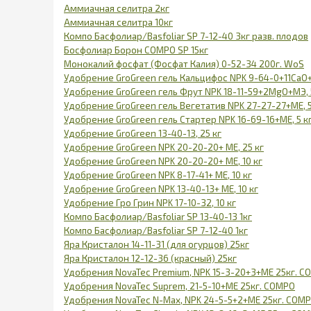
Аммиачная селитра 2кг
Аммиачная селитра 10кг
Компо Басфолиар/Basfoliar SP 7-12-40 3кг разв. плодов
Босфолиар Борон COMPO SP 15кг
Монокалий фосфат (Фосфат Калия) 0-52-34 200г. WoS
Удобрение GroGreen гель Кальцифос NPK 9-64-0+11CаO+
Удобрение GroGreen гель Фрут NPK 18-11-59+2МgO+МЭ, 
Удобрение GroGreen гель Вегетатив NPK 27-27-27+МЕ, 5
Удобрение GroGreen гель Стартер NPK 16-69-16+МЕ, 5 к
Удобрение GroGreen 13-40-13, 25 кг
Удобрение GroGreen NPK 20-20-20+ МЕ, 25 кг
Удобрение GroGreen NPK 20-20-20+ МЕ, 10 кг
Удобрение GroGreen NPK 8-17-41+ МЕ, 10 кг
Удобрение GroGreen NPK 13-40-13+ МЕ, 10 кг
Удобрение Гро Грин NPK 17-10-32, 10 кг
Компо Басфолиар/Basfoliar SP 13-40-13 1кг
Компо Басфолиар/Basfoliar SP 7-12-40 1кг
Яра Кристалон 14-11-31 (для огурцов) 25кг
Яра Кристалон 12-12-36 (красный) 25кг
Удобрения NovaTec Premium, NPK 15-3-20+3+ME 25кг. 
Удобрения NovaTec Suprem, 21-5-10+ME 25кг. COMPO
Удобрения NovaTec N-Max, NPK 24-5-5+2+ME 25кг. COM