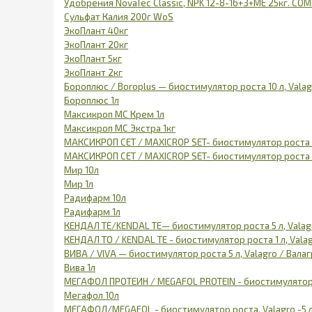
Удобрения NovaTec Classic, NPK 12-8-16+3+ME 25кг. CO
Сульфат Калия 200г WoS
ЭкоПлант 40кг
ЭкоПлант 20кг
ЭкоПлант 5кг
ЭкоПлант 2кг
Бороплюс / Boroplus — биостимулятор роста 10 л, Valag
Бороплюс 1л
Максикроп МС Крем 1л
Максикроп МС Экстра 1кг
МАКСИКРОП СЕТ / MAXICROP SET- биостимулятор роста 10
МАКСИКРОП СЕТ / MAXICROP SET- биостимулятор роста 1 
Мир 10л
Мир 1л
Радифарм 10л
Радифарм 1л
КЕНДАЛ ТЕ/KENDAL ТЕ— биостимулятор роста 5 л, Valag
КЕНДАЛ ТО / KENDAL ТЕ - биостимулятор роста 1 л, Valag
ВИВА / VIVA — биостимулятор роста 5 л, Valagro / Вала
Вива 1л
МЕГАФОЛ ПРОТЕИН / MEGAFOL PROTEIN - биостимулятор ро
Мегафол 10л
МЕГАФОЛ/MEGAFOL - биостимулятор роста, Valagro -5 л