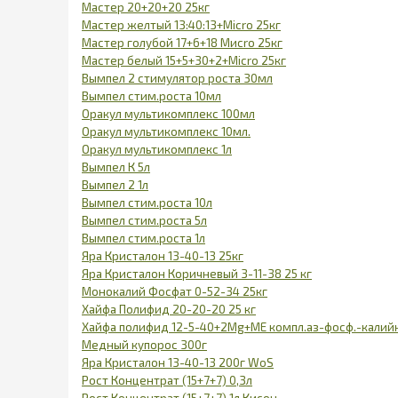
Мастер 20+20+20 25кг
Мастер желтый 13:40:13+Micro 25кг
Мастер голубой 17+6+18 Мисrо 25кг
Мастер белый 15+5+30+2+Micro 25кг
Вымпел 2 стимулятор роста 30мл
Вымпел стим.роста 10мл
Оракул мультикомплекс 100мл
Оракул мультикомплекс 10мл.
Оракул мультикомплекс 1л
Вымпел К 5л
Вымпел 2 1л
Вымпел стим.роста 10л
Вымпел стим.роста 5л
Вымпел стим.роста 1л
Яра Кристалон 13-40-13 25кг
Яра Кристалон Коричневый 3-11-38 25 кг
Монокалий Фосфат 0-52-34 25кг
Хайфа Полифид 20-20-20 25 кг
Хайфа полифид 12-5-40+2Mg+ME компл.аз-фосф.-калийн
Медный купорос 300г
Яра Кристалон 13-40-13 200г WoS
Рост Концентрат (15+7+7) 0,3л
Рост Концентрат (15+7+7) 1л Кисон