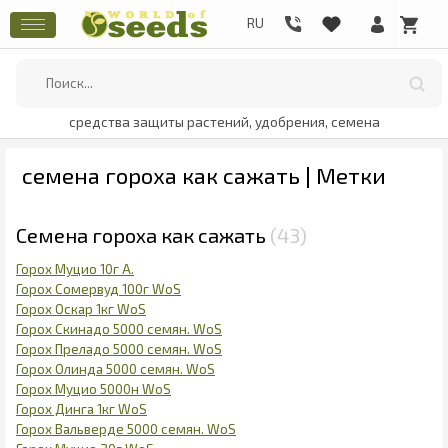
средства защиты растений, удобрения, семена
семена гороха как сажать | Метки
Семена гороха как сажать
43
Горох Муцио 10г А.
Горох Сомервуд 100г WoS
Горох Оскар 1кг WoS
Горох Скинадо 5000 семян. WoS
Горох Преладо 5000 семян. WoS
Горох Олинда 5000 семян. WoS
Горох Муцио 5000н WoS
Горох Динга 1кг WoS
Горох Вальверде 5000 семян. WoS