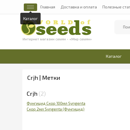
Главная
Доставка и оплата
Полезные ста
Каталог
Найти
Интернет магазин семян - «Мир семян»
Каталог
Crjh | Метки
Crjh
2
Фунгицид Скор 100мл Syngenta
Скор 2мл Syngenta (Фунгицид)