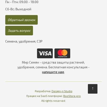
Пн - Птн: 09:00 - 18:00
Сб-Вс: Выходной
Обратный звонок
Задать вопрос
Семена, удобрения, СЗР
Мир Семян - средства защиты растений,
удобрения, семена. Бесплатная консультация -
напишите нам
.
↑
Разработка:
Design-n Studio
Працює на SaaS платформі
Платформа для інте
Працює на SaaS платформі:
BooStore.pro
All rights reserved.