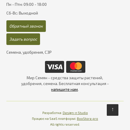
Пн - Птн: 09:00 - 18:00
Сб-Вс: Выходной
Обратный звонок
Задать вопрос
Семена, удобрения, СЗР
Мир Семян - средства защиты растений,
удобрения, семена. Бесплатная консультация -
напишите нам
.
↑
Разработка:
Design-n Studio
Працює на SaaS платформі
Платформа для інте
Працює на SaaS платформі:
BooStore.pro
All rights reserved.