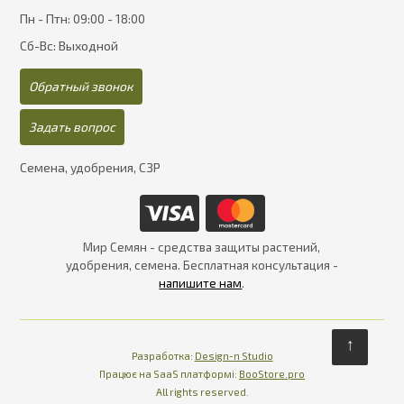
Пн - Птн: 09:00 - 18:00
Сб-Вс: Выходной
Обратный звонок
Задать вопрос
Семена, удобрения, СЗР
Мир Семян - средства защиты растений,
удобрения, семена. Бесплатная консультация -
напишите нам
.
↑
Разработка:
Design-n Studio
Працює на SaaS платформі
Платформа для інте
Працює на SaaS платформі:
BooStore.pro
All rights reserved.