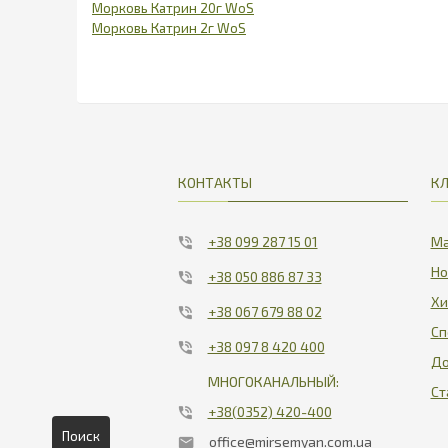
Морковь Катрин 20г WoS
Морковь Катрин 2г WoS
КОНТАКТЫ
К
+38 099 287 15 01
Ма
Но
+38 050 886 87 33
Хи
+38 067 679 88 02
Сп
+38 097 8 420 400
До
МНОГОКАНАЛЬНЫЙ:
Ст
+38(0352) 420-400
Поиск
office@mirsemyan.com.ua