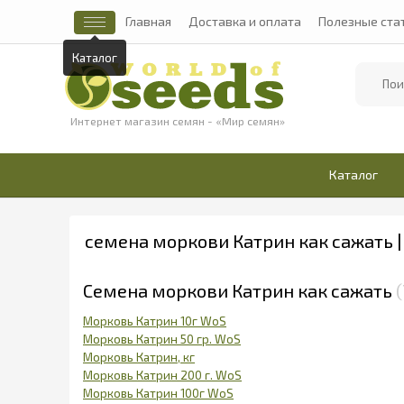
Главная
Доставка и оплата
Полезные ста
Каталог
Найти
Интернет магазин семян - «Мир семян»
Каталог
семена моркови Катрин как сажать 
Семена моркови Катрин как сажать
Морковь Катрин 10г WoS
Морковь Катрин 50 гр. WoS
Морковь Катрин, кг
Морковь Катрин 200 г. WoS
Морковь Катрин 100г WoS