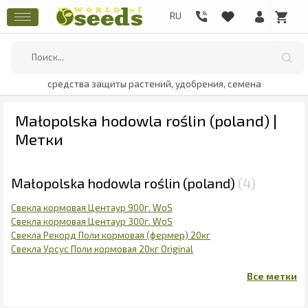
средства защиты растений, удобрения, семена
Małopolska hodowla roślin (poland) |
Метки
Małopolska hodowla roślin (poland)
4
Свекла кормовая Центаур 900г. WoS
Свекла кормовая Центаур 300г. WoS
Свекла Рекорд Поли кормовая (фермер) 20кг
Свекла Урсус Поли кормовая 20кг Original