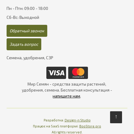
Пн - Птн: 09:00 - 18:00
Сб-Вс: Выходной
Обратный звонок
Задать вопрос
Семена, удобрения, СЗР
Мир Семян - средства защиты растений,
удобрения, семена. Бесплатная консультация -
напишите нам
.
↑
Разработка:
Design-n Studio
Працює на SaaS платформі
Платформа для інте
Працює на SaaS платформі:
BooStore.pro
All rights reserved.