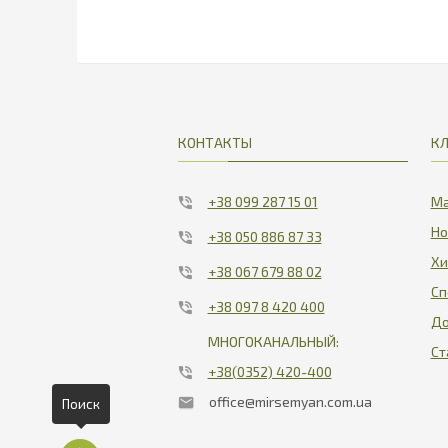
КОНТАКТЫ
К
+38 099 287 15 01
Ма
Но
+38 050 886 87 33
Хи
+38 067 679 88 02
Сп
+38 097 8 420 400
До
МНОГОКАНАЛЬНЫЙ:
Ст
+38(0352) 420-400
office@mirsemyan.com.ua
Поиск