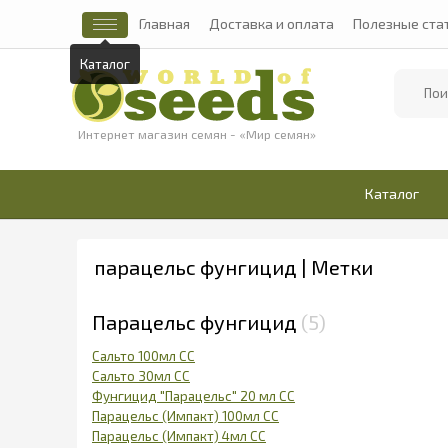
Главная
Доставка и оплата
Полезные ста
Каталог
Найти
Интернет магазин семян - «Мир семян»
Каталог
парацельс фунгицид | Метки
Парацельс фунгицид
5
Сальто 100мл СС
Сальто 30мл СС
Фунгицид "Парацельс" 20 мл СС
Парацельс (Импакт) 100мл СС
Парацельс (Импакт) 4мл СС