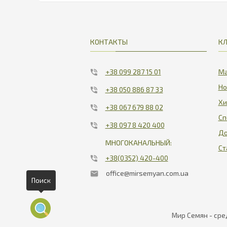
КОНТАКТЫ
К
+38 099 287 15 01
Ма
Но
+38 050 886 87 33
Хи
+38 067 679 88 02
Сп
+38 097 8 420 400
До
МНОГОКАНАЛЬНЫЙ:
Ст
+38(0352) 420-400
office@mirsemyan.com.ua
Поиск
Мир Семян - сре