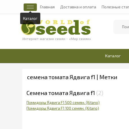
Главная
Доставка и оплата
Полезные ста
Каталог
Найти
Интернет магазин семян - «Мир семян»
Каталог
семена томата Ядвига f1 | Метки
Семена томата Ядвига f1
2
Помидоры Ядвига F1 500 семян. (Kitano)
Помидоры Ядвига F1 100 семян. (Kitano)