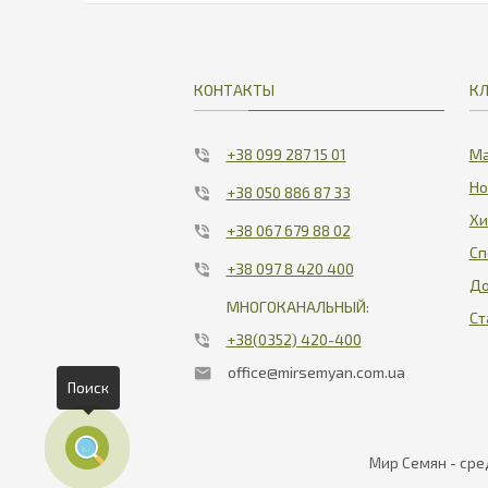
КОНТАКТЫ
К
+38 099 287 15 01
Ма
Но
+38 050 886 87 33
Хи
+38 067 679 88 02
Сп
+38 097 8 420 400
До
МНОГОКАНАЛЬНЫЙ:
Ст
+38(0352) 420-400
office@mirsemyan.com.ua
Поиск
Мир Семян - сре