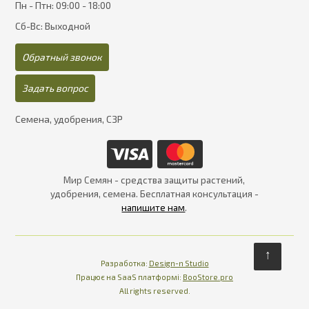
Пн - Птн: 09:00 - 18:00
Сб-Вс: Выходной
Обратный звонок
Задать вопрос
Семена, удобрения, СЗР
Мир Семян - средства защиты растений,
удобрения, семена. Бесплатная консультация -
напишите нам
.
↑
Разработка:
Design-n Studio
Працює на SaaS платформі
Платформа для інте
Працює на SaaS платформі:
BooStore.pro
All rights reserved.