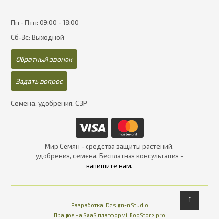
Пн - Птн: 09:00 - 18:00
Сб-Вс: Выходной
Обратный звонок
Задать вопрос
Семена, удобрения, СЗР
Мир Семян - средства защиты растений,
удобрения, семена. Бесплатная консультация -
напишите нам
.
↑
Разработка:
Design-n Studio
Працює на SaaS платформі
Платформа для інте
Працює на SaaS платформі:
BooStore.pro