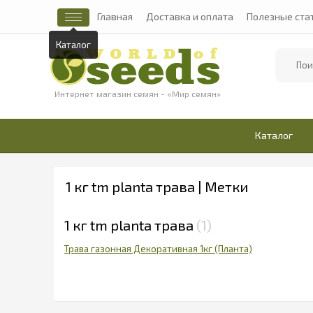
Главная
Доставка и оплата
Полезные ста
Каталог
Найти
Интернет магазин семян - «Мир семян»
Каталог
1 кг tm planta трава | Метки
1 кг tm planta трава
1
Трава газонная Декоративная 1кг (Планта)