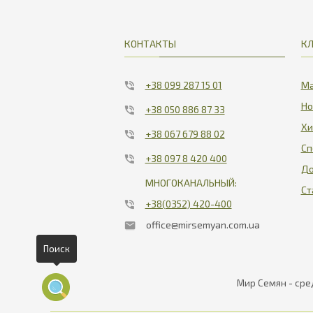
КОНТАКТЫ
К
+38 099 287 15 01
Ма
Но
+38 050 886 87 33
Хи
+38 067 679 88 02
Сп
+38 097 8 420 400
До
МНОГОКАНАЛЬНЫЙ:
Ст
+38(0352) 420-400
office@mirsemyan.com.ua
Поиск
Мир Семян - сре