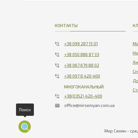
КОНТАКТЫ
К
+38 099 287 15 01
Ма
Но
+38 050 886 87 33
Хи
+38 067 679 88 02
Сп
+38 097 8 420 400
До
МНОГОКАНАЛЬНЫЙ:
Ст
+38(0352) 420-400
office@mirsemyan.com.ua
Поиск
Мир Семян - сре