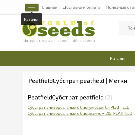
Главная
Доставка и оплата
Полезные ста
Каталог
Найти
Интернет магазин семян - «Мир семян»
Каталог
PeatfieldСубстрат peatfield | Метки
PeatfieldСубстрат peatfield
2
Субстрат универсальный с биогумосом 6л PEATFIELD
Субстрат универсальный с биорезином 20л PEATFIELD