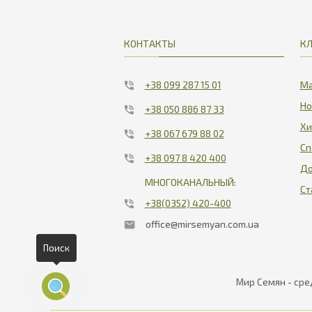
КОНТАКТЫ
К
+38 099 287 15 01
Ма
Но
+38 050 886 87 33
Хи
+38 067 679 88 02
Сп
+38 097 8 420 400
До
МНОГОКАНАЛЬНЫЙ:
Ст
+38(0352) 420-400
office@mirsemyan.com.ua
Поиск
Мир Семян - сре