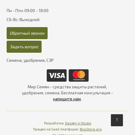
Пн - Птн: 09:00 - 18:00
Сб-Вс: Выходной
Обратный звонок
Задать вопрос
Семена, удобрения, СЗР
Мир Семян - средства защиты растений,
удобрения, семена. Бесплатная консультация -
напишите нам
.
↑
Разработка:
Design-n Studio
Працює на SaaS платформі
Платформа для інте
Працює на SaaS платформі:
BooStore.pro