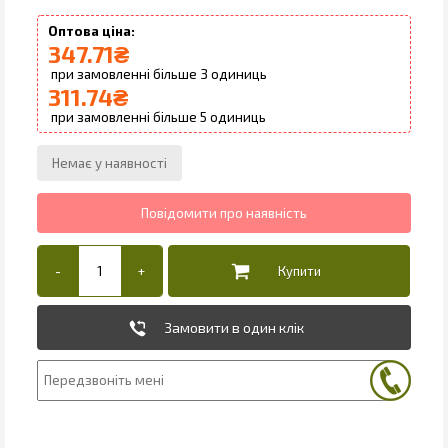
347.71
₴
3
311.74
₴
5
Замовити в один клік