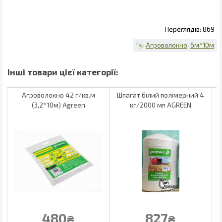
869
Агроволокно
6м*10м
Агроволокно 42 г/кв.м
Шпагат білий полімерний 4
(3,2*10м) Agreen
кг/2000 мп AGREEN
480
827
₴
₴