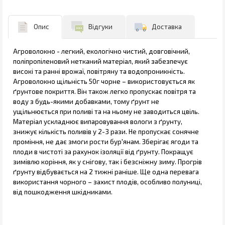
Опис
Відгуки
Доставка
Агроволокно - легкий, екологічно чистий, довговічний,
поліпропіленовий нетканий матеріал, який забезпечує
високі та ранні врожаї, повітряну та водопроникність.
Агроволокно щільність 50г чорне – використовується як
ґрунтове покриття. Він також легко пропускає повітря та
воду з будь-якими добавками, тому ґрунт не
ущільнюється при поливі та на ньому не заводиться цвіль.
Матеріал ускладнює випаровування вологи з ґрунту,
знижує кількість поливів у 2-3 рази. Не пропускає сонячне
проміння, не дає змоги рости бур'янам. Зберігає ягоди та
плоди в чистоті за рахунок ізоляції від ґрунту. Покращує
зимівлю коріння, як у снігову, так і безсніжну зиму. Прогрів
ґрунту відбувається на 2 тижні раніше. Ще одна перевага
використання чорного – захист плодів, особливо полуниці,
від пошкодження шкідниками.