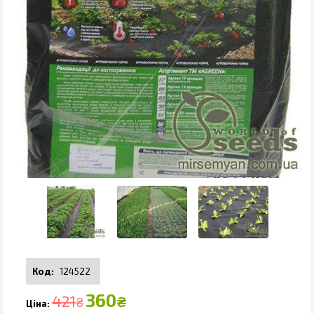
124522
360
421
₴
₴