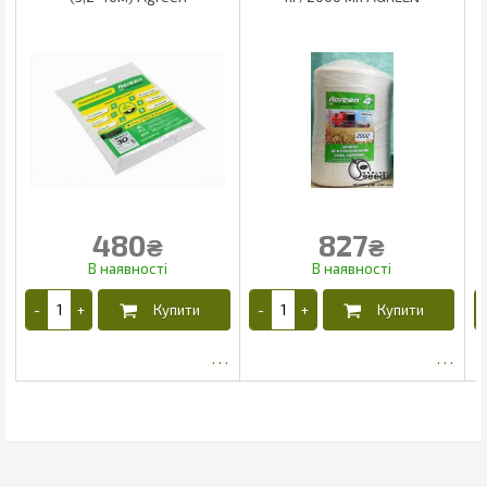
480
827
₴
₴
416.29
708.98