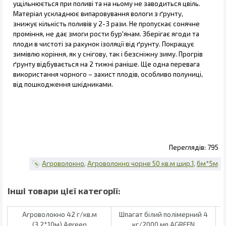
ущільнюється при поливі та на ньому не заводиться цвіль.
Матеріал ускладнює випаровування вологи з ґрунту,
знижує кількість поливів у 2-3 рази. Не пропускає сонячне
проміння, не дає змоги рости бур'янам. Зберігає ягоди та
плоди в чистоті за рахунок ізоляції від ґрунту. Покращує
зимівлю коріння, як у снігову, так і безсніжну зиму. Прогрів
ґрунту відбувається на 2 тижні раніше. Ще одна перевага
використання чорного – захист плодів, особливо полуниці,
від пошкодження шкідниками.
795
Агроволокно
Агроволокно чорне 50 кв.м шир.1
6м*5м
Агроволокно 42 г/кв.м
Шпагат білий полімерний 4
(3,2*10м) Agreen
кг/2000 мп AGREEN