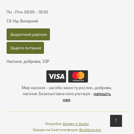
Пн - Птн: 09:00 - 18:00
Сб-Нд: Вихідний
Зворотний дзвінок
Задати питання
Насіння, добрива, ЗЗР
Мир насіння - засоби захисту рослин, добрива,
насіння. Безкоштовна консультація -
напишіть
нам
.
↑
Розробка:
Design-n Studio
Працює на SaaS платформі
Платформа для інте
Працює на SaaS платформі:
BooStore.pro