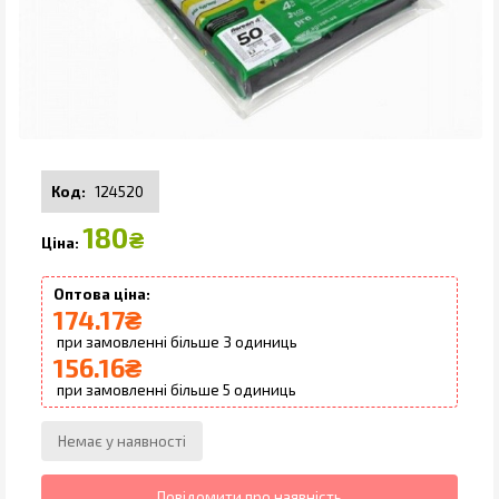
124520
180
₴
174.17
₴
3
156.16
₴
5