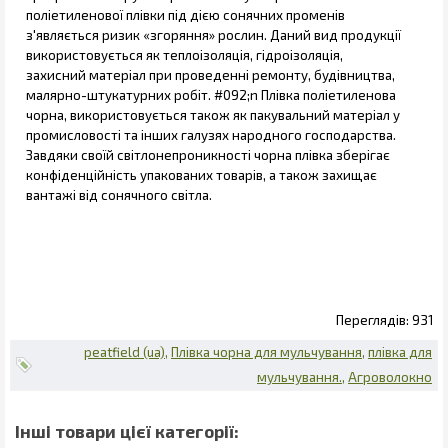
поліетиленової плівки під дією сонячних променів
з'являється ризик «згоряння» рослин. Даний вид продукції
використовується як теплоізоляція, гідроізоляція,
захисний матеріал при проведенні ремонту, будівництва,
малярно-штукатурних робіт. #092;n Плівка поліетиленова
чорна, використовується також як пакувальний матеріал у
промисловості та інших галузях народного господарства.
Завдяки своїй світлонепроникності чорна плівка зберігає
конфіденційність упакованих товарів, а також захищає
вантажі від сонячного світла.
931
peatfield (ua)
Плівка чорна для мульчування
плівка для
мульчування.
Агроволокно