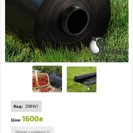
298141
1600
₴