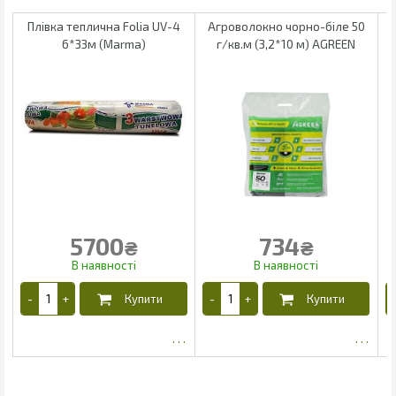
Плівка теплична Folia UV-4
Агроволокно чорно-біле 50
6*33м (Marma)
г/кв.м (3,2*10 м) AGREEN
5700
734
₴
₴