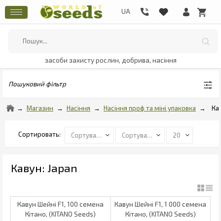
засоби захисту рослин, добрива, насіння
Пошуковий фільтр
Магазин
Насіння
Насіння проф та міні упаковка
Ка
Кавун: Japan
Кавун Шейні F1, 100 семена
Кавун Шейні F1, 1 000 семена
Кітано, (KITANO Seeds)
Кітано, (KITANO Seeds)