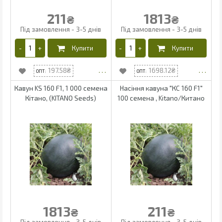
211
1813
₴
₴
197.58
1698.12
Кавун KS 160 F1, 1 000 семена
Насіння кавуна "КС 160 F1"
Кітано, (KITANO Seeds)
100 семена , Kitano/Китано
1813
211
₴
₴