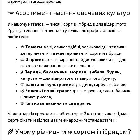
отримувати щедрі врожаї.
🥕 Асортимент насіння овочевих культур
У нашому каталозі — тисячі сортів і гібридів для відкритого
ґрунту, теплиць і плівкових тунелів, для професіоналів та
любителів:
🍅
Томати:
чері, сливоподібні, великоплідні, тепличні,
детермінантні та індетермінантні сорти й гібриди;
🥒
Огірки:
партенокарпічні та бджолозапильні — для
свіжого споживання та засолювання;
🌶️
Перець, баклажани, морква, цибуля, буряк,
капуста
— для відкритого та закритого ґрунту;
🍉
Баштанні культури:
кавун, диня, гарбуз, кабачок;
🌿
Зелень і пряні трави:
кріп, петрушка, салат, базилік,
шпинат, рукола;
🌸
Квіткове насіння та сидерати.
Кожна партія проходить лабораторний контроль якості, має
сертифікати й відповідає міжнародним стандартам ✅.
🌾 У чому різниця між сортом і гібридом?