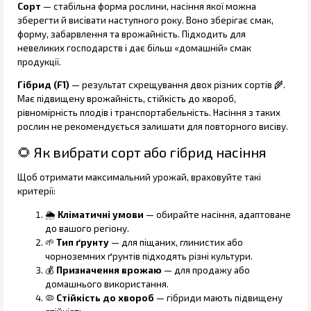
Сорт
— стабільна форма рослини, насіння якої можна
зберегти й висівати наступного року. Воно зберігає смак,
форму, забарвлення та врожайність. Підходить для
невеликих господарств і дає більш «домашній» смак
продукції.
Гібрид (F1)
— результат схрещування двох різних сортів 🌾.
Має підвищену врожайність, стійкість до хвороб,
рівномірність плодів і транспортабельність. Насіння з таких
рослин не рекомендується залишати для повторного висіву.
🌻 Як вибрати сорт або гібрид насіння
Щоб отримати максимальний урожай, враховуйте такі
критерії:
🌦️
Кліматичні умови
— обирайте насіння, адаптоване
до вашого регіону.
🌱
Тип ґрунту
— для піщаних, глинистих або
чорноземних ґрунтів підходять різні культури.
💰
Призначення врожаю
— для продажу або
домашнього використання.
🦠
Стійкість до хвороб
— гібриди мають підвищену