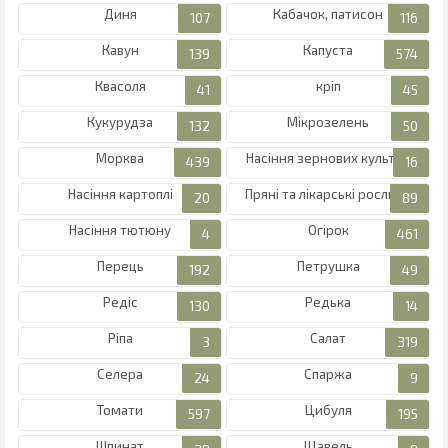
Диня
Кабачок, патисон
Кавун
Капуста
Квасоля
кріп
Кукурудза
Мікрозелень
Морква
Насіння зернових культур
Насіння картоплі
Пряні та лікарські рослини
Насіння тютюну
Огірок
Перець
Петрушка
Редіс
Редька
Ріпа
Салат
Селера
Спаржа
Томати
Цибуля
Шпинат
Щавель