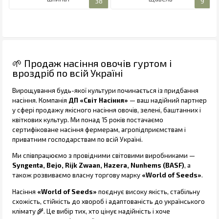
🌱 Продаж насіння овочів гуртом і
вроздріб по всій Україні
Вирощування будь-якої культури починається із придбання
насіння. Компанія
ДП «Світ Насіння»
— ваш надійний партнер
у сфері продажу якісного насіння овочів, зелені, баштанних і
квіткових культур. Ми понад 15 років постачаємо
сертифіковане насіння фермерам, агропідприємствам і
приватним господарствам по всій Україні.
Ми співпрацюємо з провідними світовими виробниками —
Syngenta, Bejo, Rijk Zwaan, Hazera, Nunhems (BASF)
, а
також розвиваємо власну торгову марку
«World of Seeds»
.
Насіння
«World of Seeds»
поєднує високу якість, стабільну
схожість, стійкість до хвороб і адаптованість до українського
клімату 🌾. Це вибір тих, хто цінує надійність і хоче