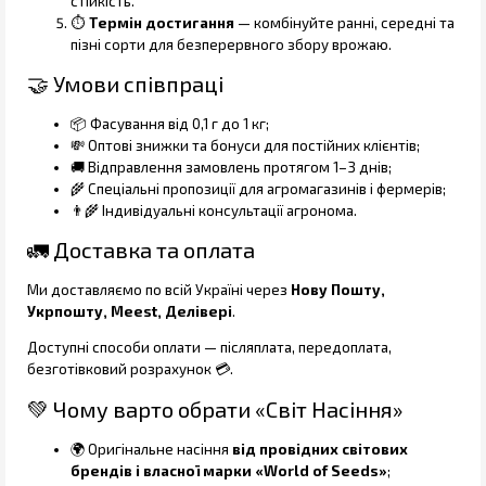
стійкість.
⏱️
Термін достигання
— комбінуйте ранні, середні та
пізні сорти для безперервного збору врожаю.
🤝 Умови співпраці
📦 Фасування від 0,1 г до 1 кг;
💸 Оптові знижки та бонуси для постійних клієнтів;
🚚 Відправлення замовлень протягом 1–3 днів;
🌾 Спеціальні пропозиції для агромагазинів і фермерів;
👨‍🌾 Індивідуальні консультації агронома.
🚛 Доставка та оплата
Ми доставляємо по всій Україні через
Нову Пошту,
Укрпошту, Meest, Делівері
.
Доступні способи оплати — післяплата, передоплата,
безготівковий розрахунок 💳.
💚 Чому варто обрати «Світ Насіння»
🌍 Оригінальне насіння
від провідних світових
брендів і власної марки «World of Seeds»
;