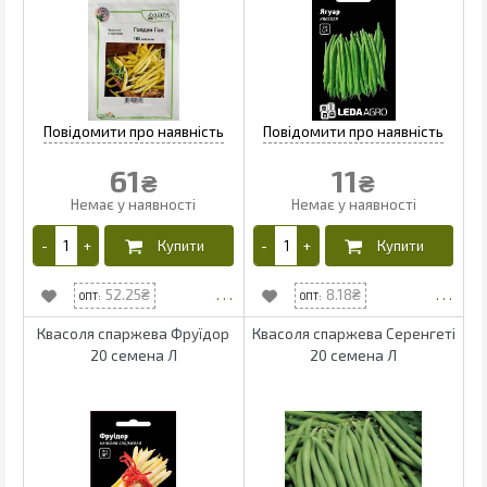
61
11
₴
₴
52.25
8.18
Квасоля спаржева Фруїдор
Квасоля спаржева Серенгеті
20 семена Л
20 семена Л