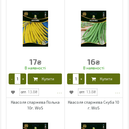
17
16
₴
₴
13.8
13.8
Квасоля спаржева Полька
Квасоля спаржева Скуба 10
10г. WoS
г. WoS