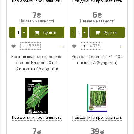
7
6
₴
₴
5.28
4.73
Насіння квасолі спаржевої
Квасоля Серенгеті F1 - 100
зеленої Кларон 20 н. L
насінин А (Syngenta)
(Сингента / Syngenta)
7
39
₴
₴