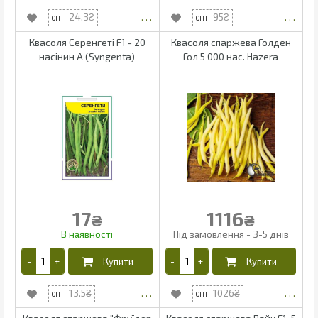
24.3
95
Квасоля Серенгеті F1 - 20
Квасоля спаржева Голден
насінин А (Syngenta)
Гол 5 000 нас. Hazera
17
1116
₴
₴
13.5
1026