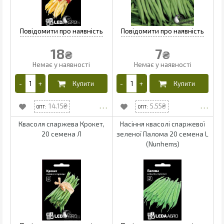
18
7
₴
₴
14.15
5.55
Квасоля спаржева Крокет,
Насіння квасолі спаржевої
20 семена Л
зеленої Палома 20 семена L
(Nunhems)