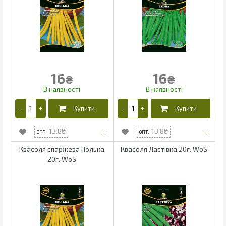
16
16
₴
₴
13.8
13.8
Квасоля спаржева Полька
Квасоля Ластівка 20г. WoS
20г. WoS