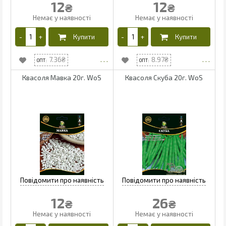
12
12
₴
₴
7.36
8.97
Квасоля Мавка 20г. WoS
Квасоля Скуба 20г. WoS
12
26
₴
₴