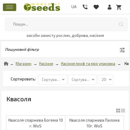
засоби захисту рослин, добрива, насіння
Пошуковий фільтр
Магазин
Насіння
Насіння проф та міні упаковка
Кв
Квасоля
Квасоля спаржева Богема 10
Квасоля спаржева Палома
г. WoS
10г. WoS