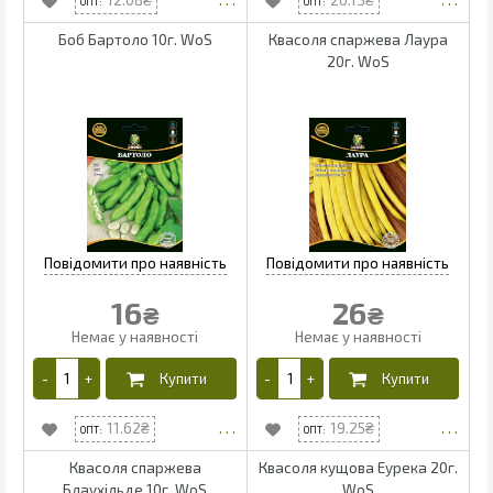
Боб Бартоло 10г. WoS
Квасоля спаржева Лаура
20г. WoS
16
26
₴
₴
11.62
19.25
Квасоля спаржева
Квасоля кущова Еурека 20г.
Блаухільде 10г. WoS
WoS