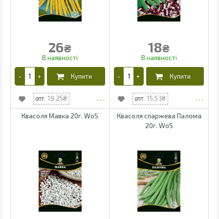
26
18
₴
₴
19.25
15.53
Квасоля Мавка 20г. WoS
Квасоля спаржева Палома
20г. WoS