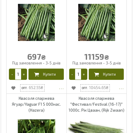
697
11159
₴
₴
652.55
10454.65
Квасоля спаржева
Квасоля спаржева
Ягуар/Yaguar F1 5 000нас.
"Фестивал/Festival (16-17)"
(Hazera)
1000с. Рік Цваан, (Rijk Zwaan)