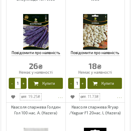
26
18
₴
₴
19.25
11.73
Квасоля спаржева Голден
Квасоля спаржева Ягуар
Гол 100 нас. А. (Hazera)
/Yaguar F1 20нас. L (Hazera)