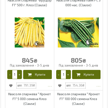
Квасоля спаржева "Фруїдор
Квасоля спаржева Пайк F1, 5
F1" 500 г. Клоз (Clause)
000 нас. (Clause)
845
805
₴
₴
791.39
754.36
Квасоля спаржева " Крокет
Квасоля спаржева " Крокет
F1" 5 000 семена Клоз
F1" 100 000 семена Клоз
(Clause)
(Clause)