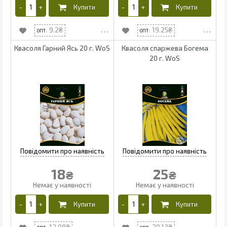
9.2
19.25
Квасоля Гарний Ясь 20 г. WoS
Квасоля спаржева Богема
20 г. WoS
18
25
₴
₴
12.08
20.13