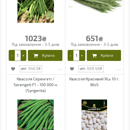
1023
651
₴
₴
940.5
609.46
Квасоля Серенгеті /
Квасоля Красивий Ясь 10 г.
Serengeti F1 - 100 000 н.
WoS
(Syngenta)