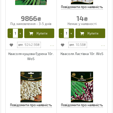
9866
14
₴
₴
9242.98
10.58
Квасоля кущова Еурека 10г.
Квасоля Ластівка 10г. WoS
WoS