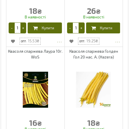
18
26
₴
₴
15.53
19.25
Квасоля спаржева Лаура 10г.
Квасоля спаржева Голден
WoS
Гол 20 нас. А. (Hazera)
16
18
₴
₴