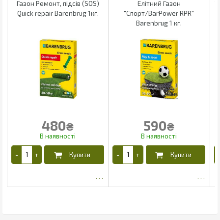
Газон Ремонт, підсів (SOS)
Елітний Газон
Т
Quick repair Barenbrug 1кг.
"Спорт/BarPower RPR"
Barenbrug 1 кг.
480
590
₴
₴
425
491.25