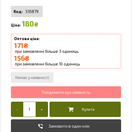
335879
180
₴
171
₴
3
156
₴
10
Замовити в один клік