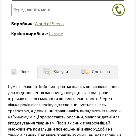
World of Seeds
Ukraine
Опис
Відгуки
Доставка
Суміші злаково-бобових трав засівають кожні кілька років
для оздоровлення пасовищ, тому що з часом трави
втрачають свої смакові та поживні властивості. Через
кілька років після посіву суттєво знижується якість
травостою, а деякі цінні трави навіть випадають із нього –
на їхньому місці проростають рослини, малопридатні для
згодовування тваринам. Посів якісних травосумішей
уможливить подальший повноцінний випас худоби на
таких ділянках. Переваги трав'яних сумішей для пасовища