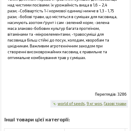
над чистими посівами: їх урожайність вища в 1,6 – 2,4
рази; -Собівартість 1-ї кормової одиниці нижче в 1,3 - 1,75
рази; -бобові трави, що містяться в сумішах для пасовища,
насичують азотом ґрунт і сам -зелений корм; -зелена
маса злаково-бобових культур багата протеїном,
вітамінами та -мікроелементами; -травосуміші для
пасовища більш стійкі до посух, холодам, хворобам та
шкідникам. Важливим агротехнічним заходом при
створенні високоврожайних пасовищ є правильне та
оптимальне комбінування трав у сумішах.
3286
world of seeds
9 кг wos
Газові трави