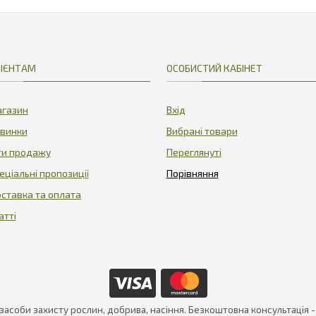
422.5
425
ІЄНТАМ
ОСОБИСТИЙ КАБІНЕТ
газин
Вхід
винки
Вибрані товари
ти продажу
Переглянуті
еціальні пропозиції
ставка та оплата
атті
 засоби захисту рослин, добрива, насіння. Безкоштовна консультація 