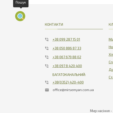
1856.25
КОНТАКТИ
КЛ
+38 099 287 15 01
Ма
Но
+38 050 886 87 33
Хі
+38 067 679 88 02
Сп
+38 097 8 420 400
До
БАГАТОКАНАЛЬНИЙ:
Ст
+38(0352) 420-400
office@mirsemyan.com.ua
Мир насіння -