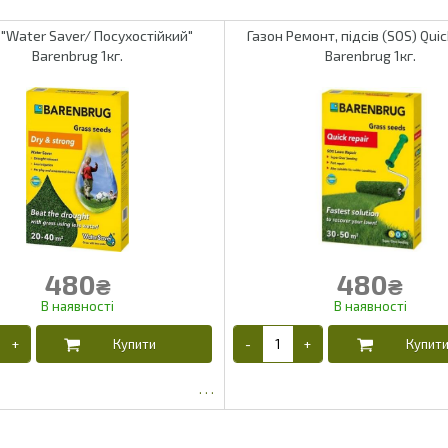
 "Water Saver/ Посухостійкий"
Газон Ремонт, підсів (SOS) Quic
Barenbrug 1кг.
Barenbrug 1кг.
480
480
₴
₴