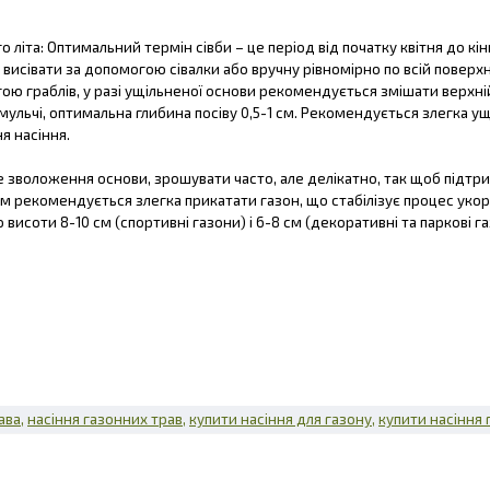
о літа: Оптимальний термін сівби – це період від початку квітня до кі
висівати за допомогою сівалки або вручну рівномірно по всій поверх
ою граблів, у разі ущільненої основи рекомендується змішати верхній 
ульчі, оптимальна глибина посіву 0,5-1 см. Рекомендується злегка у
я насіння.
не зволоження основи, зрошувати часто, але делікатно, так щоб підтри
рекомендується злегка прикатати газон, що стабілізує процес укорі
исоти 8-10 см (спортивні газони) і 6-8 см (декоративні та паркові газо
ава
насіння газонних трав
купити насіння для газону
купити насіння 