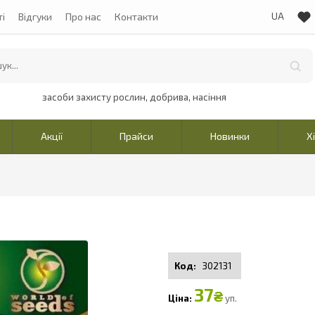
ті
Відгуки
Про нас
Контакти
засоби захисту рослин, добрива, насіння
Акції
Прайси
Новинки
Х
302131
37
₴
уп.