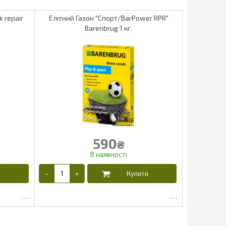
k repair
Елітний Газон "Спорт/BarPower RPR"
Трава г
Barenbrug 1 кг.
590
₴