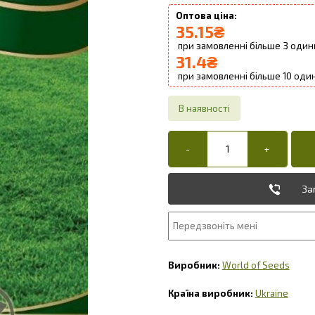
35.15
₴
3
31.4
₴
10
За
World of Seeds
Ukraine