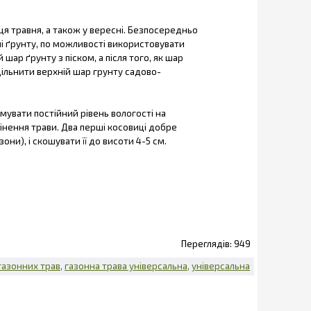
нця травня, а також у вересні. Безпосередньо
ні ґрунту, по можливості використовувати
шар ґрунту з піском, а після того, як шар
щільнити верхній шар грунту садово-
мувати постійний рівень вологості на
нення трави. Два перші косовиці добре
ни), і скошувати її до висоти 4-5 см.
949
газонних трав
газонна трава універсальна
універсальна