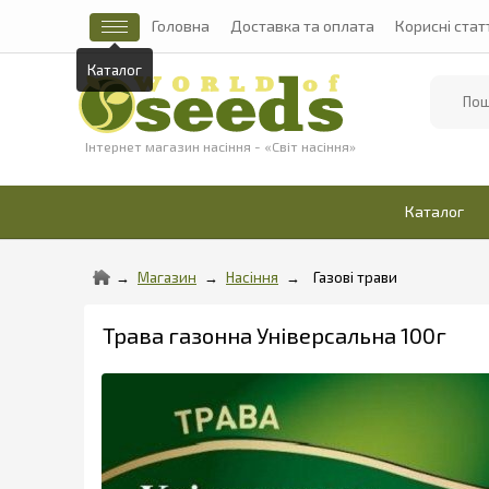
Головна
Доставка та оплата
Корисні стат
Найти
Інтернет магазин насіння - «Світ насіння»
Каталог
Магазин
Насіння
Газові трави
Трава газонна Універсальна 100г