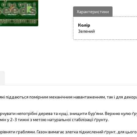
Колір
Зелений
к, які піддаються помірним механічним навантаженням, так і для деко
корчувати непотрібні дерева та кущі, знищити бур'яни. Верхню кулю ґр
н у 2-3 тижні з метою натуральної стабілізації ґрунту.
вирівняти граблями. Газон вимагає злегка підкислений ґрунт, для цьо