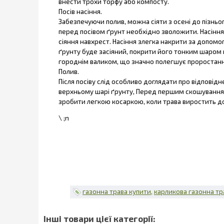
внести трохи торфу або компосту.
Посів насіння.
Забезпечуючи полив, можна сіяти з осені до пізньог
перед посівом ґрунт необхідно зволожити. Насіння 
сіяння навхрест. Насіння злегка накрити за допомог
ґрунту буде засіяний, покрити його тонким шаром м
городнім валиком, що значно полегшує проростанн
Полив.
Після посіву слід особливо доглядати про відповід
верхньому шарі ґрунту, Перед першим скошуванням 
зробити легкою косаркою, коли трава виростить до в
\ ;n
газонна трава купити
карликова газонна тр