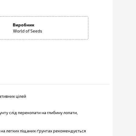
Виробник
World of Seeds
ративних цілей
унту слід перекопати на глибину лопати,
го на легких піщаних ґрунтах рекомендується