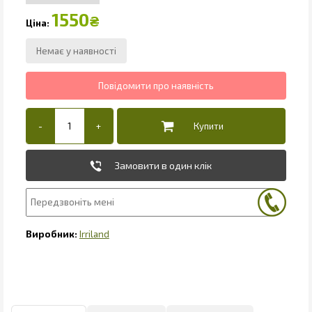
1550
₴
Замовити в один клік
Irriland