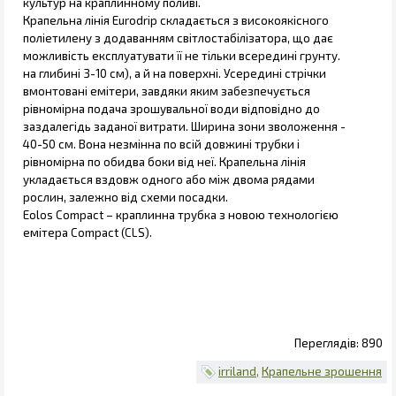
культур на краплинному поливі.
Крапельна лінія Eurodrip складається з високоякісного
поліетилену з додаванням світлостабілізатора, що дає
можливість експлуатувати її не тільки всередині грунту.
на глибині 3-10 см), а й на поверхні. Усередині стрічки
вмонтовані емітери, завдяки яким забезпечується
рівномірна подача зрошувальної води відповідно до
заздалегідь заданої витрати. Ширина зони зволоження -
40-50 см. Вона незмінна по всій довжині трубки і
рівномірна по обидва боки від неї. Крапельна лінія
укладається вздовж одного або між двома рядами
рослин, залежно від схеми посадки.
Eolos Compact – краплинна трубка з новою технологією
емітера Compact (CLS).
890
irriland
Крапельне зрошення