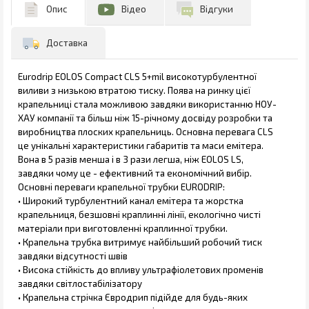
Опис
Відео
Відгуки
Доставка
Eurodrip EOLOS Compact CLS 5+mil високотурбулентної
виливи з низькою втратою тиску. Поява на ринку цієї
крапельниці стала можливою завдяки використанню НОУ-
ХАУ компанії та більш ніж 15-річному досвіду розробки та
виробництва плоских крапельниць. Основна перевага CLS
це унікальні характеристики габаритів та маси емітера.
Вона в 5 разів менша і в 3 рази легша, ніж EOLOS LS,
завдяки чому це - ефективний та економічний вибір.
Основні переваги крапельної трубки EURODRIP:
• Широкий турбулентний канал емітера та жорстка
крапельниця, безшовні краплинні лінії, екологічно чисті
матеріали при виготовленні краплинної трубки.
• Крапельна трубка витримує найбільший робочий тиск
завдяки відсутності швів
• Висока стійкість до впливу ультрафіолетових променів
завдяки світлостабілізатору
• Крапельна стрічка Євродрип підійде для будь-яких