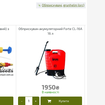
Обприскувачі
grunhelm (prc)
вий) з
Обприскувач акумуляторний Forte CL-16A
Обпр
16 л
Prof
1950
₴