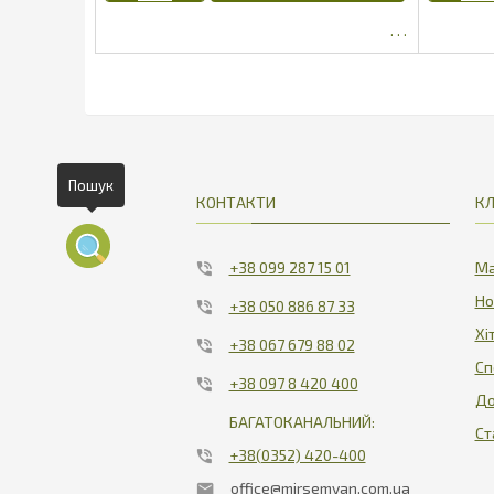
Пошук
КОНТАКТИ
КЛ
+38 099 287 15 01
Ма
Но
+38 050 886 87 33
Хі
+38 067 679 88 02
Сп
+38 097 8 420 400
До
БАГАТОКАНАЛЬНИЙ:
Ст
+38(0352) 420-400
office@mirsemyan.com.ua