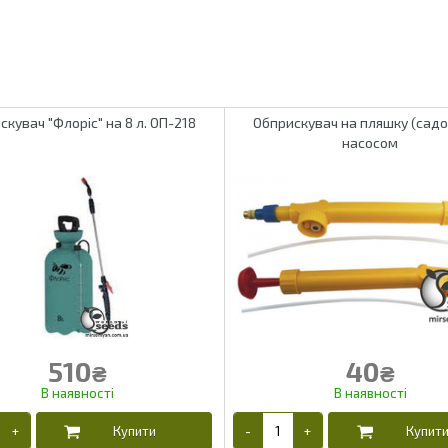
скувач "Флоріс" на 8 л. ОП-218
Обприскувач на пляшку (садо
насосом
510
40
₴
₴