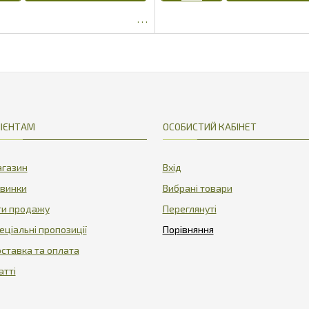
31.85
ІЄНТАМ
ОСОБИСТИЙ КАБІНЕТ
газин
Вхід
винки
Вибрані товари
ти продажу
Переглянуті
еціальні пропозиції
ставка та оплата
атті