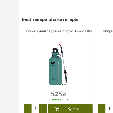
Обприскувач садовий Флоріс ОП-220 10л.
Обпри
525
₴