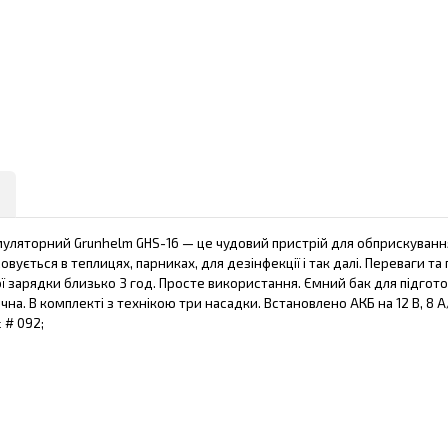
муляторний Grunhelm GHS-16 — це чудовий пристрій для обприскуванн
вується в теплицях, парниках, для дезінфекції і так далі. Переваги 
ї зарядки близько 3 год. Просте використання. Ємний бак для підгот
а. В комплекті з технікою три насадки. Встановлено АКБ на 12 В, 8 А/ч
 # 092;