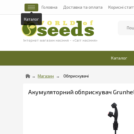
Головна
Доставка та оплата
Корисні стат
Каталог
Найти
Інтернет магазин насіння - «Світ насіння»
Каталог
Магазин
Обприскувачі
Акумуляторний обприскувач Grunhe