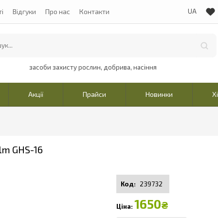
ті
Відгуки
Про нас
Контакти
засоби захисту рослин, добрива, насіння
Акції
Прайси
Новинки
Х
lm GHS-16
239732
1650
₴