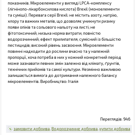
показників. Мікроелементи у вигляді LPCA-комплексу
(лігнінопо-лікарбоксилова кислота) Brexil (моноелементи
та суміші). Перевага серії Brexil: не містить азоту, натрію,
хлору та важких металів, що дозволяє уникнути ризику
появи опіків та сольового нальоту на листі; не
фітотоксичний; низька норма витрати; повністю
водорозчинний; ефект прилипателя; сумісний із більшістю
пестицидів; високий рівень засвоєння. Мікроелементи
повинні надходити до рослини вчасно та у належній
пропорції, хоча потреба в них у кожний конкретний період
може зазнавати певних змін залежно від клімату, ґрунтів,
технічних прийомів та самої культури. Незмінно важливою
залишається вимога до дотримання належного балансу
мікроелементів. Виробництво: Італія
946
замовити добрива
Водорозчинне добрива
купити добрива