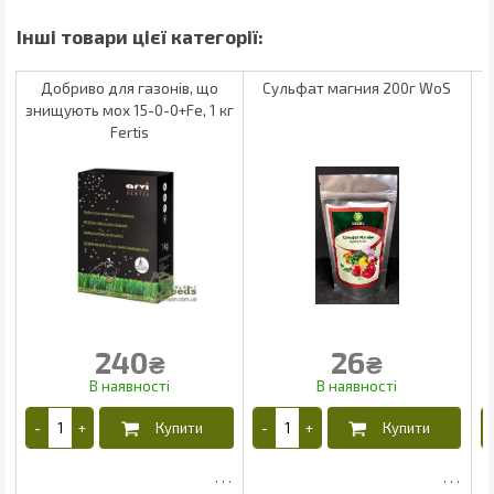
Добриво для газонів, що
Сульфат магния 200г WoS
знищують мох 15-0-0+Fe, 1 кг
Fertis
240
26
₴
₴