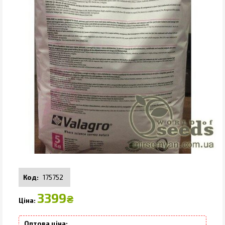
175752
3399
₴