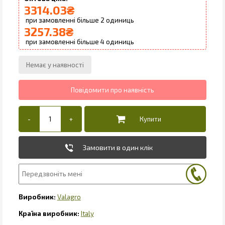
3314.03
₴
2
3257.38
₴
4
Замовити в один клік
Valagro
Italy