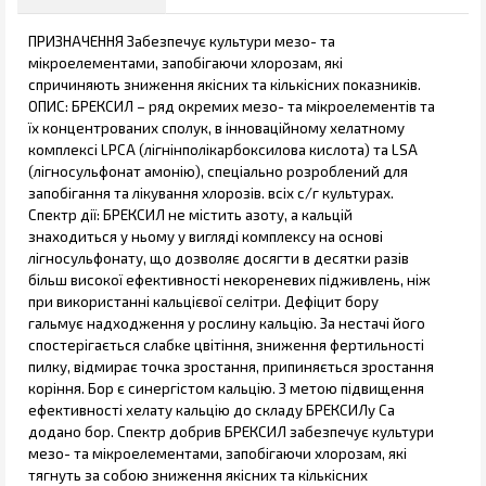
ПРИЗНАЧЕННЯ Забезпечує культури мезо- та
мікроелементами, запобігаючи хлорозам, які
спричиняють зниження якісних та кількісних показників.
ОПИС: БРЕКСИЛ – ряд окремих мезо- та мікроелементів та
їх концентрованих сполук, в інноваційному хелатному
комплексі LPCA (лігнінполікарбоксилова кислота) та LSA
(лігносульфонат амонію), спеціально розроблений для
запобігання та лікування хлорозів. всіх с/г культурах.
Спектр дії: БРЕКСИЛ не містить азоту, а кальцій
знаходиться у ньому у вигляді комплексу на основі
лігносульфонату, що дозволяє досягти в десятки разів
більш високої ефективності некореневих підживлень, ніж
при використанні кальцієвої селітри. Дефіцит бору
гальмує надходження у рослину кальцію. За нестачі його
спостерігається слабке цвітіння, зниження фертильності
пилку, відмирає точка зростання, припиняється зростання
коріння. Бор є синергістом кальцію. З метою підвищення
ефективності хелату кальцію до складу БРЕКСИЛу Са
додано бор. Спектр добрив БРЕКСИЛ забезпечує культури
мезо- та мікроелементами, запобігаючи хлорозам, які
тягнуть за собою зниження якісних та кількісних