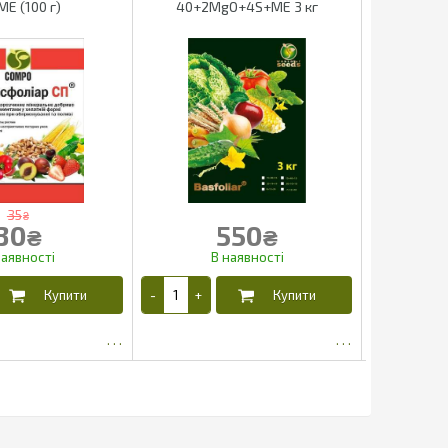
ME (100 г)
40+2MgO+4S+ME 3 кг
35
₴
30
550
₴
₴
25
468