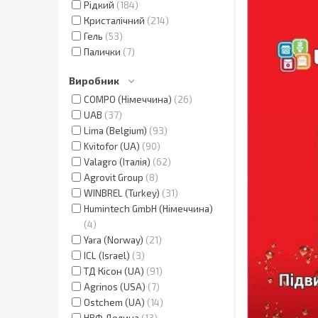
Рідкий
184
Кристалічний
214
Гель
53
Палички
7
Виробник
COMPO (Німеччина)
26
UAB
37
Lima (Belgium)
93
Kvitofor (UA)
90
Valagro (Італія)
62
Agrovit Group
8
WINBREL (Turkey)
31
Humintech GmbH (Німеччина)
4
Yara (Norway)
21
ICL (Israel)
3
ТД Кісон (UA)
91
Agrinos (USA)
7
Ostchem (UA)
14
НВФ Долина
13