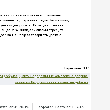
а з високим вмістом калію. Спеціально
ливання та дозрівання плодів. Залізо, цинк,
ступними для рослин. Збільшує врожай та
ожай до 35%. Знижує симптоми стресу та
зрівання, колір та товарність урожаю.
937
ти добрива
Купити Водорозчинне комплексне добрива
замовити Водорозчинне комплексне добрива
asfoliar SP" 20-19-
Басфоліар "Basfoliar SP" 7-12-
Басфоліар