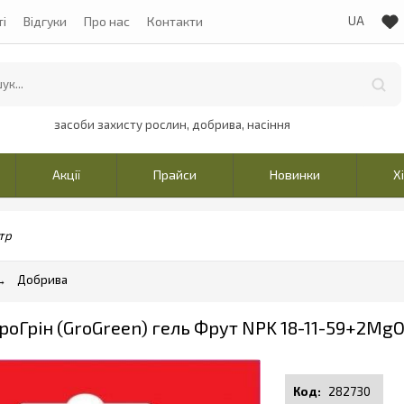
ті
Відгуки
Про нас
Контакти
засоби захисту рослин, добрива, насіння
Акції
Прайси
Новинки
Х
тр
Добрива
роГрін (GroGreen) гель Фрут NPK 18-11-59+2МgO
282730