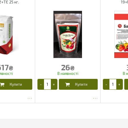
2+ТЕ 25 кг.
19+
17
26
₴
₴
375.7
22.1