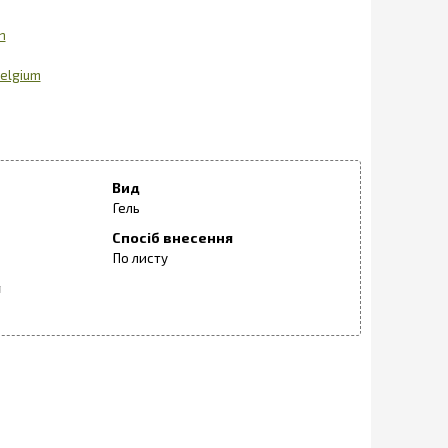
n
elgium
Вид
Гель
Спосіб внесення
По листу
я