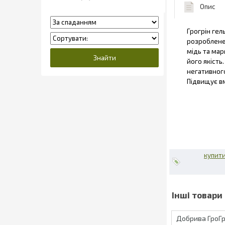
Опис
Грогрін гел
розроблене 
мідь та мар
його якість
негативного
Підвищує вм
купити
Добрива ГроГр