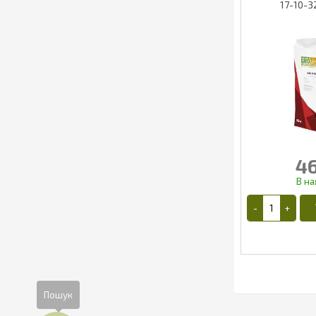
17-10-3
46
4