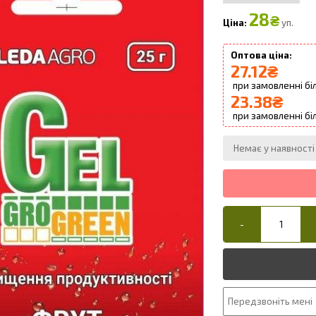
28
₴
уп.
27.12
₴
23.38
₴