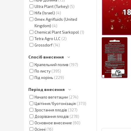
Ultra Plant (Turkey)
5
Hifa (Israel)
4
Omex Agrifluids (United
Kingdom)
4
Chemical Plant Siarkopol
1
Tetra Agro LLC
2
Grossdorf
14
Спосіб внесення
Крапельний полив
197
По листу
395
Під корінь
229
Період внесення
Начало вегетации
274
Цвітіння/буотонізація
373
Зростання плодів
327
Дозрівання плодів
278
Основное внесение
60
Осінні
16