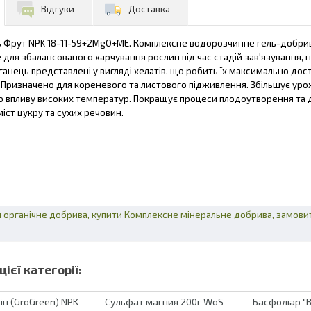
Відгуки
Доставка
ь Фрут NPK 18-11-59+2МgO+МЕ. Комплексне водорозчинне гель-добрив
для збалансованого харчування рослин під час стадій зав'язування, на
ганець представлені у вигляді хелатів, що робить їх максимально до
. Призначено для кореневого та листового підживлення. Збільшує ур
 впливу високих температур. Покращує процеси плодоутворення та до
іст цукру та сухих речовин.
 органічне добрива
купити Комплексне мінеральне добрива
замови
ін (GroGreen) NPK
Сульфат магния 200г WoS
Басфоліар "B