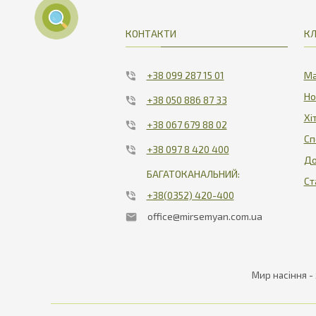
КОНТАКТИ
КЛ
+38 099 287 15 01
Ма
Но
+38 050 886 87 33
Хі
+38 067 679 88 02
Сп
+38 097 8 420 400
До
БАГАТОКАНАЛЬНИЙ:
Ст
+38(0352) 420-400
office@mirsemyan.com.ua
Мир насіння -