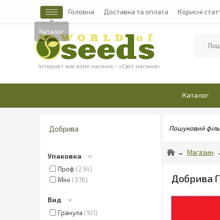
Головна
Доставка та оплата
Корисні стат
Найти
Інтернет магазин насіння - «Світ насіння»
Каталог
Добрива
Пошуковий філь
Магазин
Упаковка
Проф
234
Добрива Г
Міні
376
Вид
Гранула
101