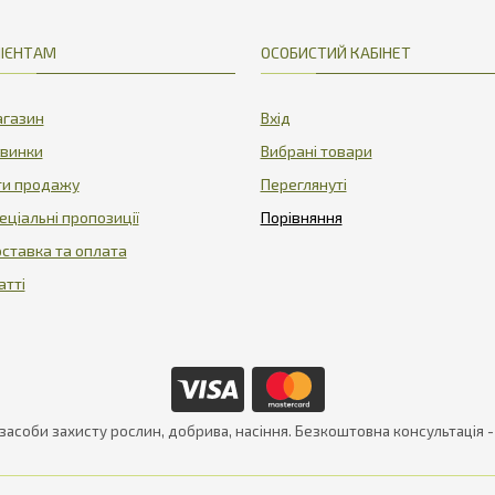
ІЄНТАМ
ОСОБИСТИЙ КАБІНЕТ
газин
Вхід
винки
Вибрані товари
ти продажу
Переглянуті
еціальні пропозиції
ставка та оплата
атті
 засоби захисту рослин, добрива, насіння. Безкоштовна консультація 