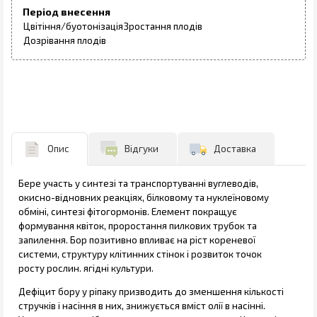
Період внесення
Цвітіння/буотонізація
Зростання плодів
Дозрівання плодів
Опис
Відгуки
Доставка
Бере участь у синтезі та транспортуванні вуглеводів,
окисно-відновних реакціях, білковому та нуклеїновому
обміні, синтезі фітогормонів. Елемент покращує
формування квіток, проростання пилкових трубок та
запилення. Бор позитивно впливає на ріст кореневої
системи, структуру клітинних стінок і розвиток точок
росту рослин. ягідні культури.
Дефіцит бору у ріпаку призводить до зменшення кількості
стручків і насіння в них, знижується вміст олії в насінні.