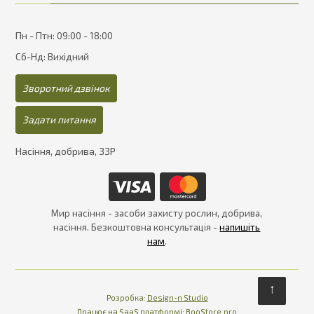
Пн - Птн: 09:00 - 18:00
Сб-Нд: Вихідний
Зворотний дзвінок
Задати питання
Насіння, добрива, ЗЗР
Мир насіння - засоби захисту рослин, добрива,
насіння. Безкоштовна консультація -
напишіть
нам
.
↑
Розробка:
Design-n Studio
Працює на SaaS платформі
Платформа для інте
Працює на SaaS платформі:
BooStore.pro