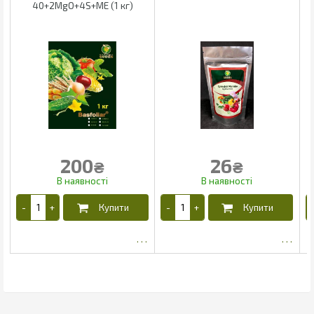
40+2MgO+4S+ME (1 кг)
200
26
₴
₴
165
22.1