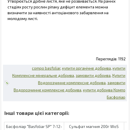
Утворюється дрібне листя, яке не розвивається. На ранніх
стадіях росту рослин ріпаку дефіцит елемента можна
визначити за наявності антоціанового забарвлення на
молодому листі.
1192
compo basfoliar
купити органічне добрива
купити
Комплексне мінеральне добрива
замовити добрива
Купити
Водорозчинне комплексне добрива
замовити
Водорозчинне комплексне добрива
купити добрива Компо
Басфоліар
Басфоліар "Basfoliar SP" 7-12-
Сульфат магния 200г WoS
Б