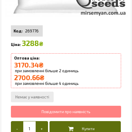
269776
3288
₴
3170.34
₴
2
2700.66
₴
4