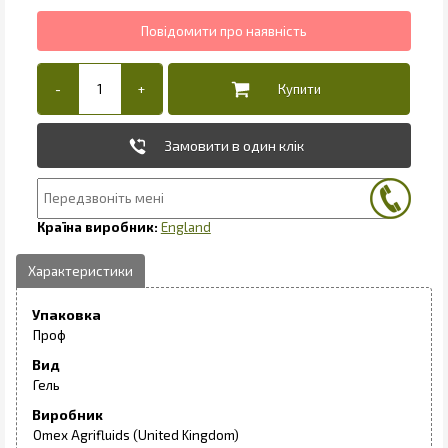
Замовити в один клік
England
Упаковка
Проф
Вид
Гель
Виробник
Omex Agrifluids (United Kingdom)