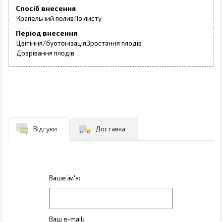
Спосіб внесення
Крапельний полив
По листу
Період внесення
Цвітіння/буотонізація
Зростання плодів
Дозрівання плодів
Відгуки
Доставка