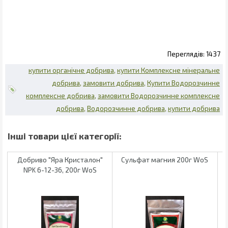
1437
купити органічне добрива
купити Комплексне мінеральне
добрива
замовити добрива
Купити Водорозчинне
комплексне добрива
замовити Водорозчинне комплексне
добрива
Водорозчинне добрива
купити добрива
Добриво "Яра Кристалон"
Сульфат магния 200г WoS
Б
NPK 6-12-36, 200г WoS