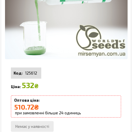
125612
532
₴
510.72
₴
24