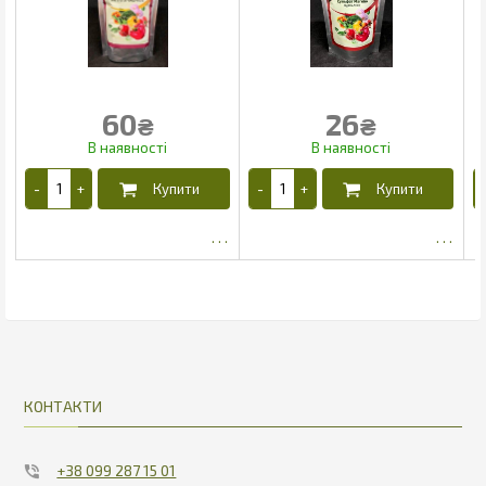
60
26
₴
₴
50.96
22.1
КОНТАКТИ
+38 099 287 15 01