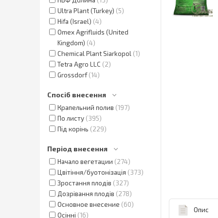
Ultra Plant (Turkey)
5
Hifa (Israel)
4
Omex Agrifluids (United
Kingdom)
4
Chemical Plant Siarkopol
1
Tetra Agro LLC
2
Grossdorf
14
Спосіб внесення
Крапельний полив
197
По листу
395
Під корінь
229
Період внесення
Начало вегетации
274
Цвітіння/буотонізація
373
Зростання плодів
327
Дозрівання плодів
278
Основное внесение
60
Опис
Осінні
16