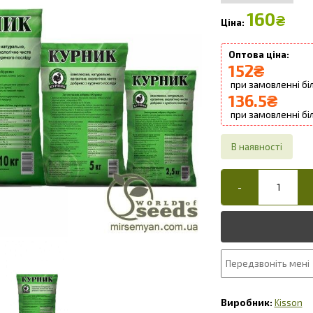
160
₴
152
₴
136.5
₴
Kisson