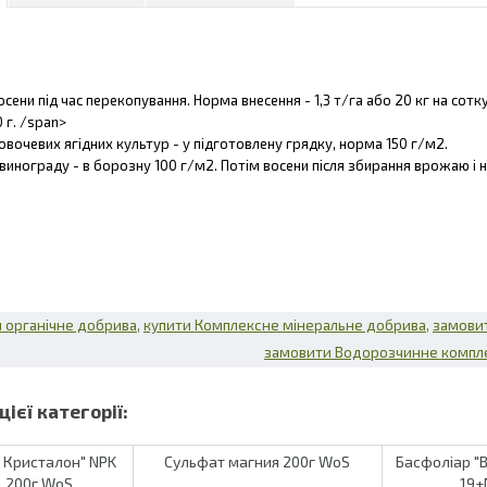
сени під час перекопування. Норма внесення - 1,3 т/га або 20 кг на сотку
 г. /span>
 овочевих ягідних культур - у підготовлену грядку, норма 150 г/м2.
 винограду - в борозну 100 г/м2. Потім восени після збирання врожаю і н
 органічне добрива
купити Комплексне мінеральне добрива
замови
замовити Водорозчинне компл
 Кристалон" NPK
Сульфат магния 200г WoS
Басфоліар "B
, 200г WoS
19+