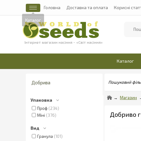
Головна
Доставка та оплата
Корисні стат
Найти
Інтернет магазин насіння - «Світ насіння»
Каталог
Добрива
Пошуковий філь
Магазин
Упаковка
Проф
234
Добриво г
Міні
376
Вид
Гранула
101