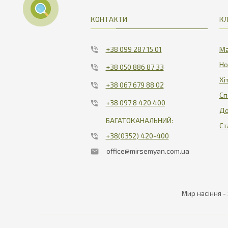
КОНТАКТИ
КЛ
+38 099 287 15 01
Ма
Но
+38 050 886 87 33
Хі
+38 067 679 88 02
Сп
+38 097 8 420 400
До
БАГАТОКАНАЛЬНИЙ:
Ст
+38(0352) 420-400
office@mirsemyan.com.ua
Мир насіння -