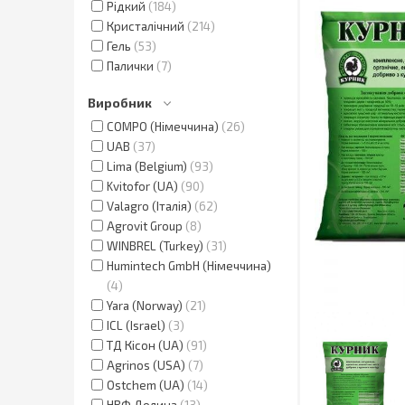
Рідкий
184
Кристалічний
214
Гель
53
Палички
7
Виробник
COMPO (Німеччина)
26
UAB
37
Lima (Belgium)
93
Kvitofor (UA)
90
Valagro (Італія)
62
Agrovit Group
8
WINBREL (Turkey)
31
Humintech GmbH (Німеччина)
4
Yara (Norway)
21
ICL (Israel)
3
ТД Кісон (UA)
91
Agrinos (USA)
7
Ostchem (UA)
14
НВФ Долина
13