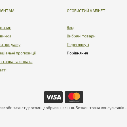
ІЄНТАМ
ОСОБИСТИЙ КАБІНЕТ
газин
Вхід
винки
Вибрані товари
ти продажу
Переглянуті
еціальні пропозиції
ставка та оплата
атті
 засоби захисту рослин, добрива, насіння. Безкоштовна консультація 