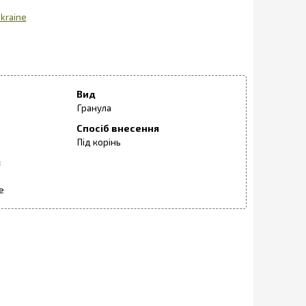
kraine
Вид
Гранула
Спосіб внесення
Під корінь
я
е