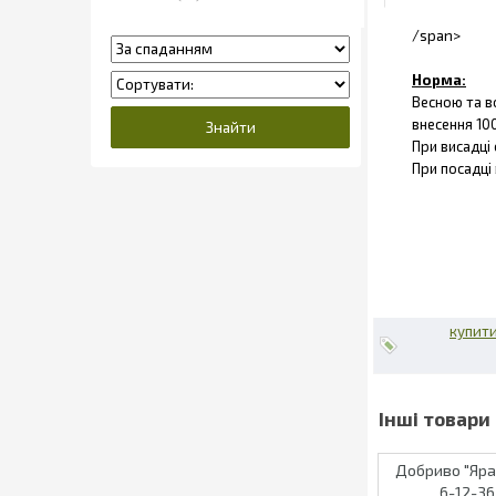
/span>
Норма:
Весною та во
внесення 100
При висадці
При посадці
купити
Добриво "Яра
6-12-36