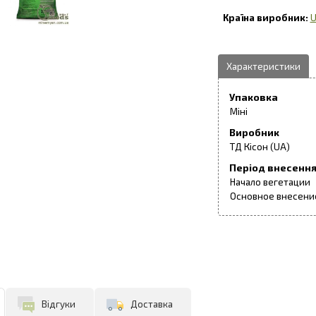
U
Упаковка
Міні
Виробник
ТД Кісон (UA)
Період внесенн
Начало вегетации
Основное внесени
Відгуки
Доставка