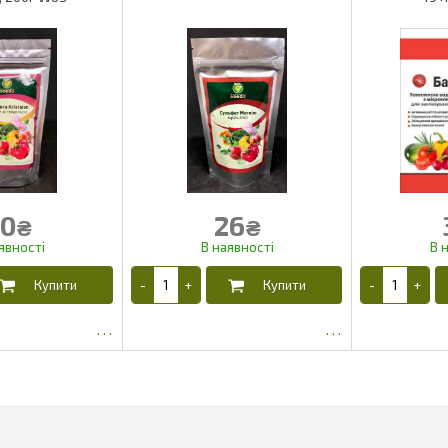
0
26
₴
₴
0.96
22.1