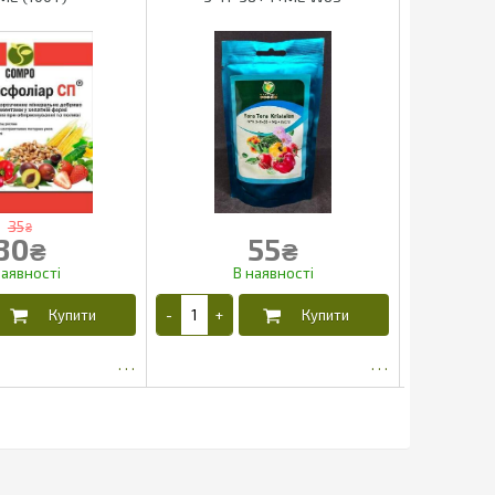
35
₴
30
55
₴
₴
25
45.5