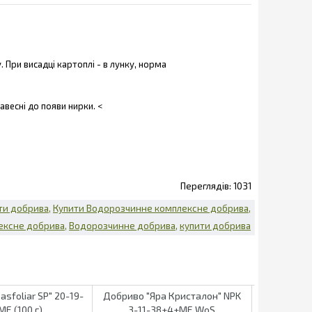
. При висадці картоплі - в лунку, норма
авесні до появи нирки.
<
1031
ти добрива
Купити Водорозчинне комплексне добрива
ексне добрива
Водорозчинне добрива
купити добрива
asfoliar SP" 20-19-
Добриво "Яра Кристалон" NPK
Добриво "Яр
ME (100 г)
3-11-38+4+МЕ WoS
36+4