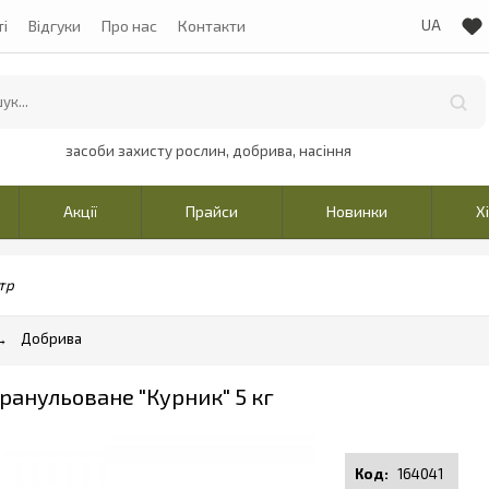
ті
Відгуки
Про нас
Контакти
засоби захисту рослин, добрива, насіння
Акції
Прайси
Новинки
Х
тр
Добрива
ранульоване "Курник" 5 кг
164041