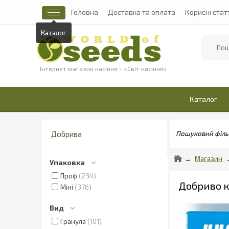
Головна
Доставка та оплата
Корисні стат
Найти
Інтернет магазин насіння - «Світ насіння»
Каталог
Добрива
Пошуковий філь
Магазин
Упаковка
Проф
234
Добриво кр
Міні
376
Вид
Гранула
101