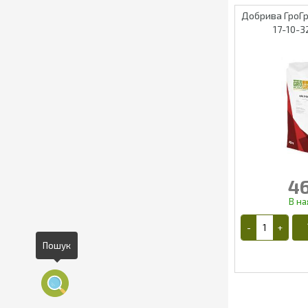
Добрива ГроГр
17-10-3
46