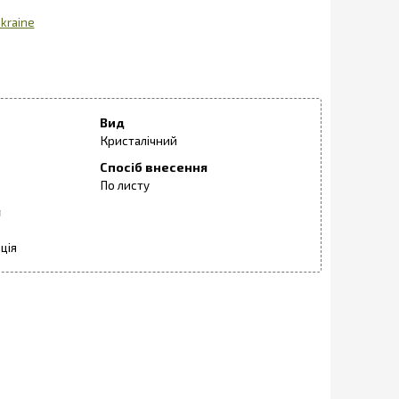
kraine
Вид
Кристалічний
Спосіб внесення
По листу
я
ція