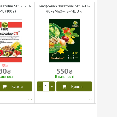
asfoliar SP" 20-19-
Басфоліар "Basfoliar SP" 7-12-
Басфоліар
ME (100 г)
40+2MgO+4S+ME 3 кг
35
₴
30
550
₴
₴