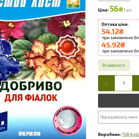
56
₴
1 шт.
54.12
₴
45.92
₴
ТОВ Kvit