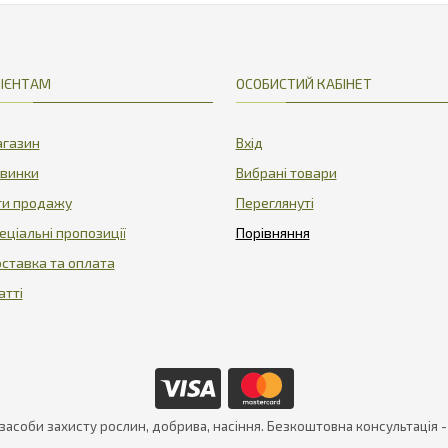
375.7
22.1
ІЄНТАМ
ОСОБИСТИЙ КАБІНЕТ
газин
Вхід
винки
Вибрані товари
ти продажу
Переглянуті
еціальні пропозиції
ставка та оплата
атті
 засоби захисту рослин, добрива, насіння. Безкоштовна консультація 