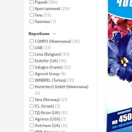
Рідкий
184
Кристалічний
214
Гель
53
Палички
7
Виробник
COMPO (Німеччина)
26
UAB
37
Lima (Belgium)
93
Kvitofor (UA)
90
Valagro (Італія)
62
Agrovit Group
8
WINBREL (Turkey)
31
Humintech GmbH (Німеччина)
4
Yara (Norway)
21
ICL (Israel)
3
ТД Кісон (UA)
91
Agrinos (USA)
7
Ostchem (UA)
14
НВФ Долина
13