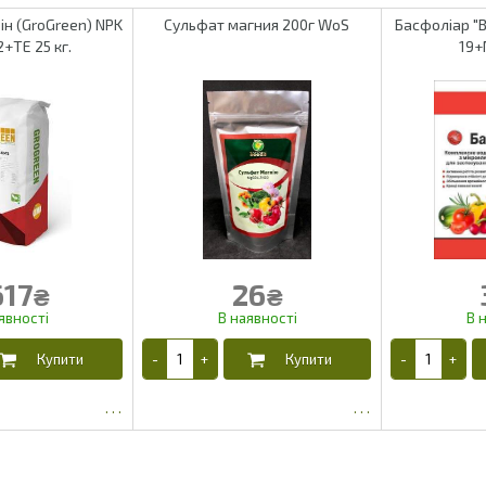
ін (GroGreen) NPK
Сульфат магния 200г WoS
Басфоліар "B
2+ТЕ 25 кг.
19+
17
26
₴
₴