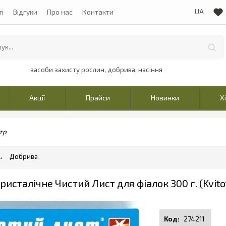
ті
Відгуки
Про нас
Контакти
засоби захисту рослин, добрива, насіння
Акції
Прайси
Новинки
Х
тр
Добрива
исталічне Чистий Лист для фіалок 300 г. (Kvito
274211