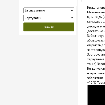
Кришталеве 
Мезоелементи
0,32, Мідь (
стимулює цв
дефіцит мак
достатньо н
Забезпечує
збільшує кі
опірність д
застосовува
Застосуван
харчування 
тощо) Запоб
Не допускат
потраплянні
зберігання:
+40°С. Терм