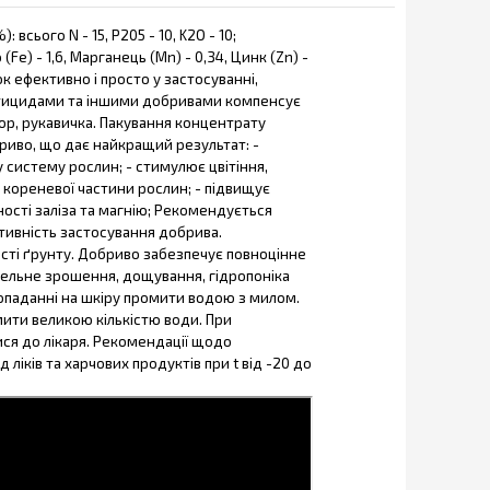
сього N - 15, P205 - 10, K2О - 10;
 (Fe) - 1,6, Марганець (Мn) - 0,34, Цинк (Zn) -
лок ефективно і просто у застосуванні,
 пестицидами та іншими добривами компенсує
ор, рукавичка. Пакування концентрату
риво, що дає найкращий результат: -
систему рослин; - стимулює цвітіння,
та кореневої частини рослин; - підвищує
ності заліза та магнію; Рекомендується
тивність застосування добрива.
сті ґрунту. Добриво забезпечує повноцінне
пельне зрошення, дощування, гідропоніка
опаданні на шкіру промити водою з милом.
мити великою кількістю води. При
ися до лікаря. Рекомендації щодо
 ліків та харчових продуктів при t від -20 до