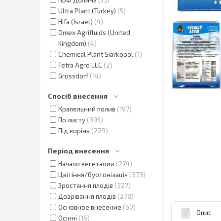
Ultra Plant (Turkey)
5
Hifa (Israel)
4
Omex Agrifluids (United
Kingdom)
4
Chemical Plant Siarkopol
1
Tetra Agro LLC
2
Grossdorf
14
Спосіб внесення
Крапельний полив
197
По листу
395
Під корінь
229
Період внесення
Начало вегетации
274
Цвітіння/буотонізація
373
Зростання плодів
327
Дозрівання плодів
278
Основное внесение
60
Опис
Осінні
16