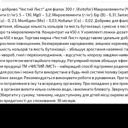
добриво "Чистий Лист" для фіалок 300 г. (Kvitofor) Макроелементи (%): в
 (г/кг): S – 130, MgO – 3,2; Мікроелементи (г/кг): Бір (В) - 0,31, Залізо
Cu) - 0, 23, Молібден (Мо) – 0,03, Кобальт (Со) – 0,02. Добриво для фіа
ітіння, збільшує кількість кольорів та якість бутонізації, сумісне з
ро та мікроелементів. Концентрат на 450 л. У комплекті ложка-дозат
а 450 л води. Торгова марка «Чистий Лист» представляє ідеальне доб
 рослини повноцінним, безперервним харчуванням, зміцнює кореневу 
лькість кольорів та якість бутонізації; - збільшує зростання наземної 
о хвороб, гнил і переохолодження; - відсутність хлорозу завдяки наяв
ти протягом вегетаційного періоду. Регулярний полив збільшує ефек
ня продукції ТМ «ЧИСТИЙ ЛИСТ» - найкращий спосіб підтримки родючо
для рослин і може бути використане в будь-якій системі поливу (кра
іжні заходи: Рекомендується виконувати роботи в рукавичках. При п
и потрапляння в їжу та всередину організму. При попаданні у вічі про
 в організм випити кілька склянок води, і викликати блювоту. Звернут
 Зберігати у сухому, темному, недоступному для дітей місці окремо від
ін придатності до споживання: 36 місяців.