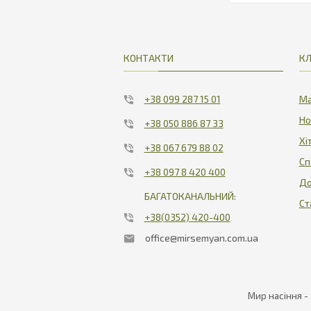
4
КОНТАКТИ
КЛ
+38 099 287 15 01
Ма
Но
+38 050 886 87 33
Хі
+38 067 679 88 02
Сп
+38 097 8 420 400
До
БАГАТОКАНАЛЬНИЙ:
Ст
+38(0352) 420-400
office@mirsemyan.com.ua
Мир насіння -