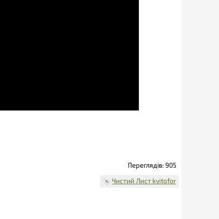
905
Чистий Лист kvitofor