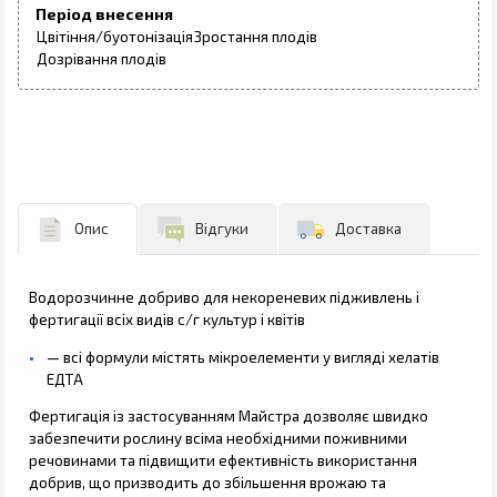
Період внесення
Цвітіння/буотонізація
Зростання плодів
Дозрівання плодів
Опис
Відгуки
Доставка
Водорозчинне добриво для некореневих підживлень і
фертигації всіх видів с/г культур і квітів
— всі формули містять мікроелементи у вигляді хелатів
ЕДТА
Фертигація із застосуванням Майстра дозволяє швидко
забезпечити рослину всіма необхідними поживними
речовинами та підвищити ефективність використання
добрив, що призводить до збільшення врожаю та