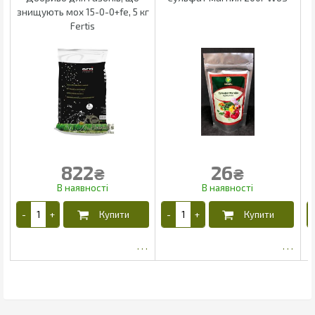
знищують мох 15-0-0+fe, 5 кг
Fertis
822
26
₴
₴
704.16
22.1