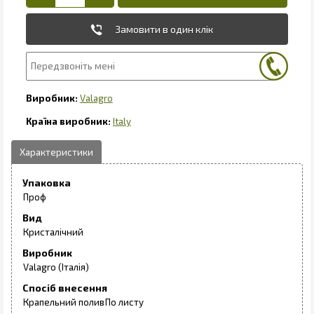
Замовити в один клік
Valagro
Italy
Упаковка
Проф
Вид
Кристалічний
Виробник
Valagro (Італія)
Спосіб внесення
Крапельний полив
По листу