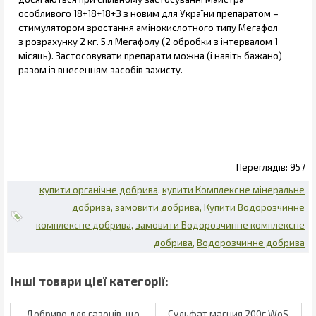
особливого 18+18+18+3 з новим для України препаратом –
стимулятором зростання амінокислотного типу Мегафол
з розрахунку 2 кг. 5 л Мегафолу (2 обробки з інтервалом 1
місяць). Застосовувати препарати можна (і навіть бажано)
разом із внесенням засобів захисту.
957
купити органічне добрива
купити Комплексне мінеральне
добрива
замовити добрива
Купити Водорозчинне
комплексне добрива
замовити Водорозчинне комплексне
добрива
Водорозчинне добрива
Добриво для газонів, що
Сульфат магния 200г WoS