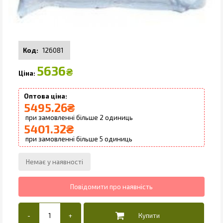
126081
5636
₴
5495.26
₴
2
5401.32
₴
5