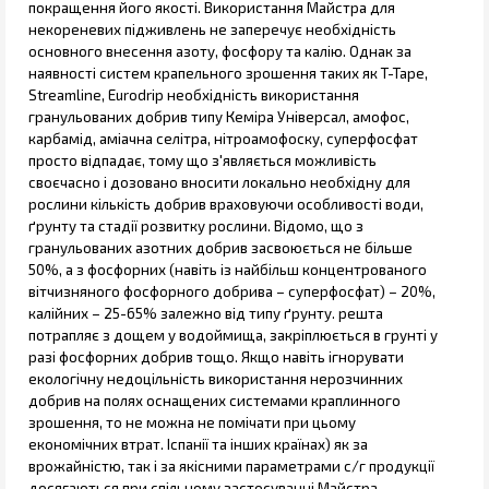
покращення його якості. Використання Майстра для
некореневих підживлень не заперечує необхідність
основного внесення азоту, фосфору та калію. Однак за
наявності систем крапельного зрошення таких як T-Tape,
Streamline, Eurodrip необхідність використання
гранульованих добрив типу Кеміра Універсал, амофос,
карбамід, аміачна селітра, нітроамофоску, суперфосфат
просто відпадає, тому що з'являється можливість
своєчасно і дозовано вносити локально необхідну для
рослини кількість добрив враховуючи особливості води,
ґрунту та стадії розвитку рослини. Відомо, що з
гранульованих азотних добрив засвоюється не більше
50%, а з фосфорних (навіть із найбільш концентрованого
вітчизняного фосфорного добрива – суперфосфат) – 20%,
калійних – 25-65% залежно від типу ґрунту. решта
потрапляє з дощем у водоймища, закріплюється в грунті у
разі фосфорних добрив тощо. Якщо навіть ігнорувати
екологічну недоцільність використання нерозчинних
добрив на полях оснащених системами краплинного
зрошення, то не можна не помічати при цьому
економічних втрат. Іспанії та інших країнах) як за
врожайністю, так і за якісними параметрами с/г продукції
досягаються при спільному застосуванні Майстра