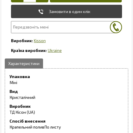
Замовити в один клік
Kisson
Ukraine
Упаковка
Міні
Вид
Кристалічний
Виробник
ТД Кісон (UA)
Спосіб внесення
Крапельний полив
По листу