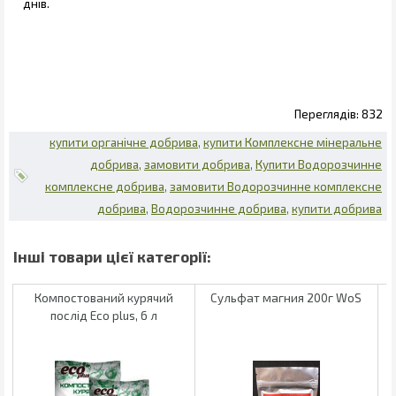
днів.
832
купити органічне добрива
купити Комплексне мінеральне
добрива
замовити добрива
Купити Водорозчинне
комплексне добрива
замовити Водорозчинне комплексне
добрива
Водорозчинне добрива
купити добрива
Компостований курячий
Сульфат магния 200г WoS
Б
послід Eco plus, 6 л