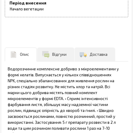
Період внесення
Начало вегетации
Опис
Відгуки
Доставка
Водорозчинне комплексне добриво з мікроелементами у
формі хелатів. Випускається у кількох співвідношеннях
NPK, спеціально збалансованих для живлення рослин на
різних стадіях розвитку. Не містить хлор та натрій. Всі
марки цього добрива містять повний комплект
мікроелементів у формі ЕDTA. • Сприяє інтенсивності
фарбування листя, збільшує масу надземної частини
рослин, підвищує опірність до хвороб та гнилі. • Швидко
засвоюється рослинами, повністю розчинний, простий у
використанні. Застосування: 5 г препарату розвести в 2 л
води та цим розчином поливати рослини 1 раз на 7-10