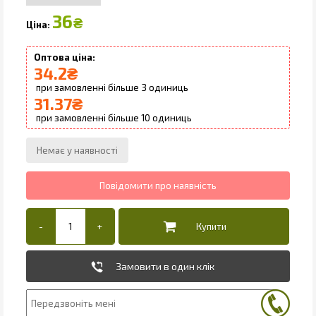
36
₴
34.2
₴
3
31.37
₴
10
Замовити в один клік