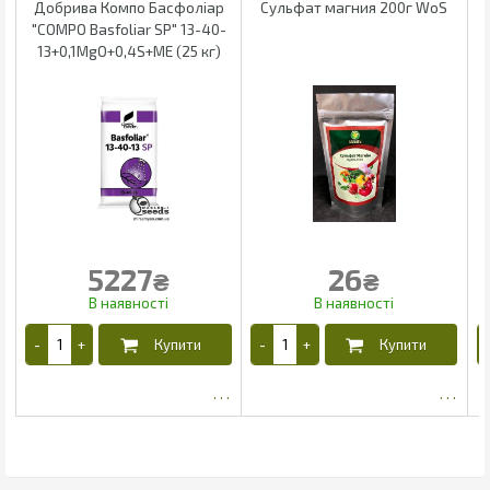
Добрива Компо Басфоліар
Сульфат магния 200г WoS
"COMPO Basfoliar SP" 13-40-
13+0,1MgO+0,4S+ME (25 кг)
5227
26
₴
₴
4293.81
22.1