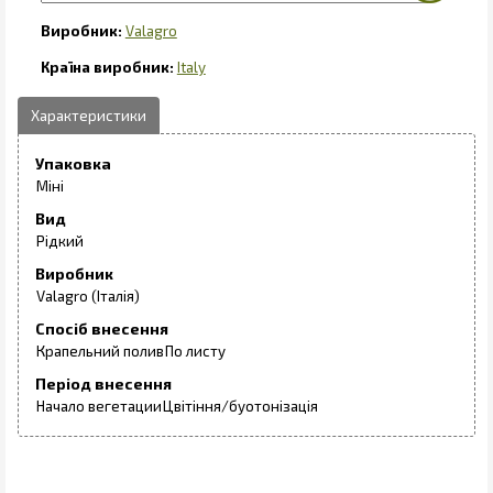
Valagro
Italy
Упаковка
Міні
Вид
Рідкий
Виробник
Valagro (Італія)
Спосіб внесення
Крапельний полив
По листу
Період внесення
Начало вегетации
Цвітіння/буотонізація