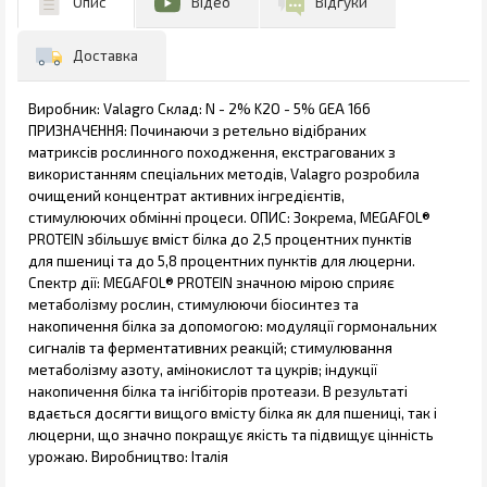
Опис
Відео
Відгуки
Доставка
Виробник: Valagro Склад: N - 2% K2O - 5% GEA 166
ПРИЗНАЧЕННЯ: Починаючи з ретельно відібраних
матриксів рослинного походження, екстрагованих з
використанням спеціальних методів, Valagro розробила
очищений концентрат активних інгредієнтів,
стимулюючих обмінні процеси. ОПИС: Зокрема, MEGAFOL®
PROTEIN збільшує вміст білка до 2,5 процентних пунктів
для пшениці та до 5,8 процентних пунктів для люцерни.
Спектр дії: MEGAFOL® PROTEIN значною мірою сприяє
метаболізму рослин, стимулюючи біосинтез та
накопичення білка за допомогою: модуляції гормональних
сигналів та ферментативних реакцій; стимулювання
метаболізму азоту, амінокислот та цукрів; індукції
накопичення білка та інгібіторів протеази. В результаті
вдається досягти вищого вмісту білка як для пшениці, так і
люцерни, що значно покращує якість та підвищує цінність
урожаю. Виробництво: Італія