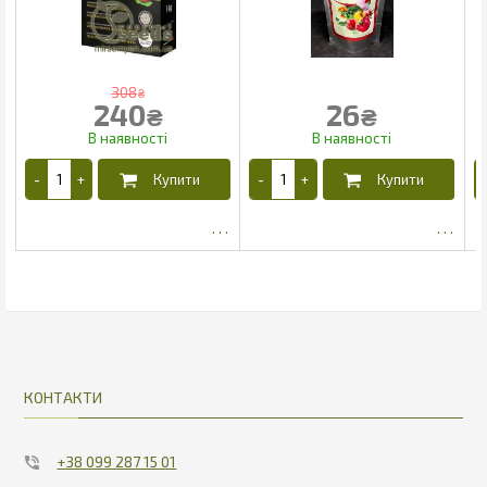
308
₴
240
26
₴
₴
198.75
22.1
КОНТАКТИ
+38 099 287 15 01