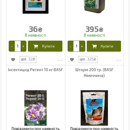
36
395
₴
₴
32
325
Інсектицид Регент 10 кг BASF
Шторм 200 гр. (BASF
Німеччина)