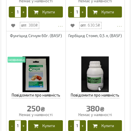
380
630.5
Фунгіцид Сігнум 60г. (BASF)
Гербіцид Стомп, 0,5 л, (BASF)
250
380
₴
₴