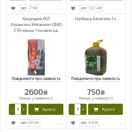
215
322.4
Кукурудза RGT
Гербіцид Базагран 1л.
Атраксіон/Attraxxion (ФАО
270) мішок 1 посівна од.
2600
750
₴
₴
1950
635