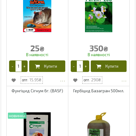
25
350
₴
₴
15.95
290
Фунгіцид Сігнум 6г. (BASF)
Гербіцид Базагран 500мл.