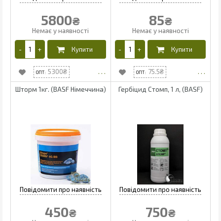
5800
85
₴
₴
5300
75.5
Шторм 1кг. (BASF Німеччина)
Гербіцид Стомп, 1 л, (BASF)
450
750
₴
₴