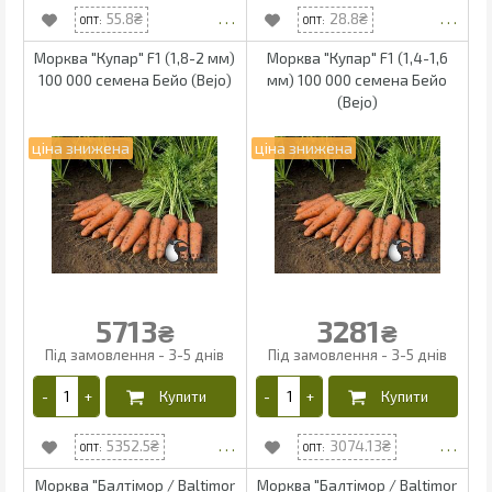
55.8
28.8
Морква "Купар" F1 (1,8-2 мм)
Морква "Купар" F1 (1,4-1,6
100 000 семена Бейо (Bejo)
мм) 100 000 семена Бейо
(Bejo)
5713
3281
₴
₴
5352.5
3074.13
Морква "Балтімор / Baltimor
Морква "Балтімор / Baltimor