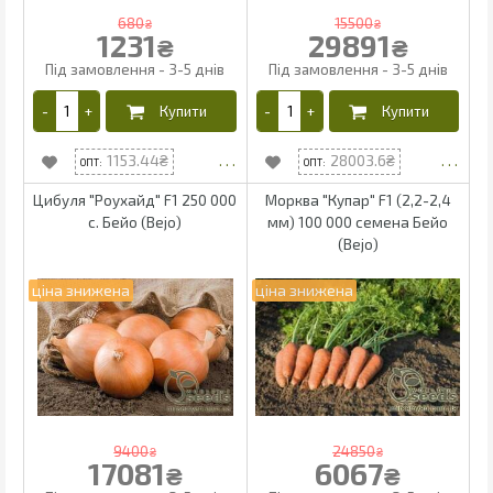
680
15500
₴
₴
1231
29891
₴
₴
1153.44
28003.6
Цибуля "Роухайд" F1 250 000
Морква "Купар" F1 (2,2-2,4
с. Бейо (Bejo)
мм) 100 000 семена Бейо
(Bejo)
9400
24850
₴
₴
17081
6067
₴
₴