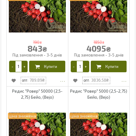
190
1850
₴
₴
843
4095
₴
₴
789.89
3836.58
Редис "Ровер" 50000 (2,5-
Редис "Ровер" 5000 (2,5-2,75)
2,75) Бейо, (Bejo)
Бейо, (Bejo)