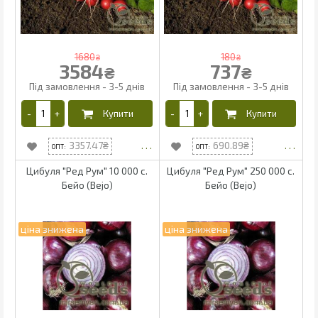
1680
180
₴
₴
3584
737
₴
₴
3357.47
690.89
Цибуля "Ред Рум" 10 000 с.
Цибуля "Ред Рум" 250 000 с.
Бейо (Bejo)
Бейо (Bejo)