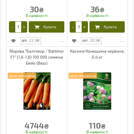
30
36
₴
₴
22.9
28.9
Морква "Балтімор / Baltimor
Насіння Конюшина червона,
F1" (1,6-1,8) 100 000 семена
0,4 кг
Бейо (Bejo)
4744
110
₴
₴