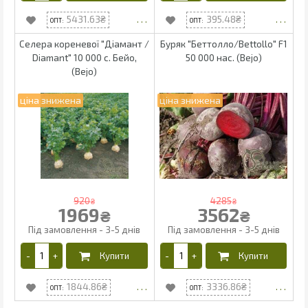
5431.63
395.48
Селера кореневої "Діамант /
Буряк "Беттолло/Bettollo" F1
Diamant" 10 000 с. Бейо,
50 000 нас. (Bejo)
(Bejo)
920
4285
₴
₴
1969
3562
₴
₴
1844.86
3336.86