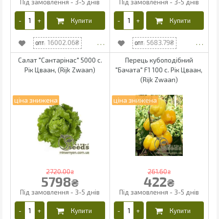
16002.06
5683.79
Салат "Сантарінас" 5000 с.
Перець кубоподібний
Рік Цваан, (Rijk Zwaan)
"Бачата" F1 100 с. Рік Цваан,
(Rijk Zwaan)
2720.00
261.60
₴
₴
5798
422
₴
₴