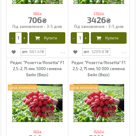
180
1750
₴
₴
706
3426
₴
₴
661.41
3209.87
Редис "Розетта/Rosetta" F1
Редис "Розетта/Rosetta" F1
2,5-2,75 мм, 5000 семена
2,5-2,75 мм, 50 000 семена
Бейо (Bejo)
Бейо (Bejo)
165
1550
₴
₴