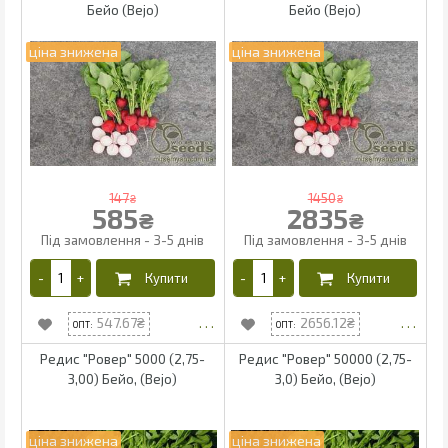
Бейо (Bejo)
Бейо (Bejo)
147
1450
₴
₴
585
2835
₴
₴
547.67
2656.12
Редис "Ровер" 5000 (2,75-
Редис "Ровер" 50000 (2,75-
3,00) Бейо, (Bejo)
3,0) Бейо, (Bejo)