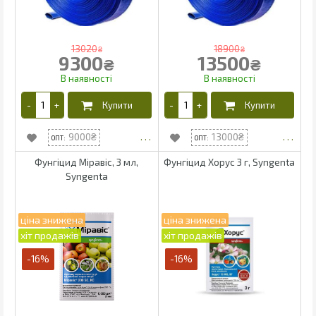
13020
18900
₴
₴
9300
13500
₴
₴
9000
13000
Фунгіцид Міравіс, 3 мл,
Фунгіцид Хорус 3 г, Syngenta
Syngenta
-16%
-16%