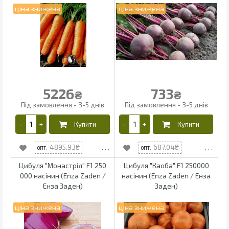
5226
733
₴
₴
4895.93
687.04
Цибуля "Монастріл" F1 250
Цибуля "Каоба" F1 250000
000 насінин (Enza Zaden /
насінин (Enza Zaden / Енза
Енза Заден)
Заден)