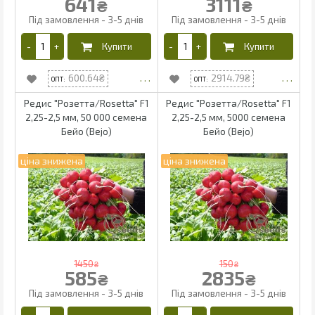
641
3111
₴
₴
600.64
2914.79
Редис "Розетта/Rosetta" F1
Редис "Розетта/Rosetta" F1
2,25-2,5 мм, 50 000 семена
2,25-2,5 мм, 5000 семена
Бейо (Bejo)
Бейо (Bejo)
1450
150
₴
₴
585
2835
₴
₴