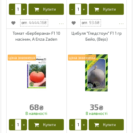
4444.16
93.6
Томат «Берберана» F1 10
Цибуля "Гледстоун" F1 1 гр
насінин, А Enza Zaden
Бейо, (Bejo)
68
35
₴
₴