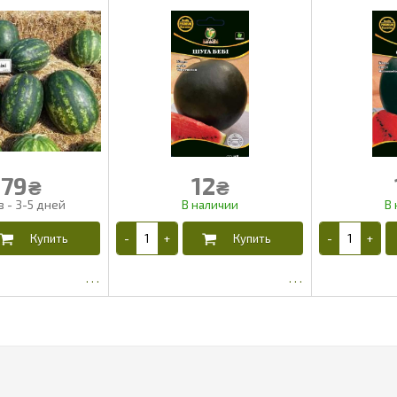
79
12
₴
₴
697.37
5.65