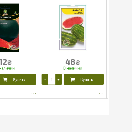
12
48
₴
₴
5.65
39.6