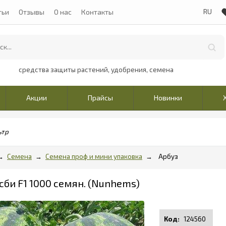
тьи
Отзывы
О нас
Контакты
средства защиты растений, удобрения, семена
Акции
Прайсы
Новинки
ьтр
Семена
Семена проф и мини упаковка
Арбуз
сби F1 1000 семян. (Nunhems)
124560