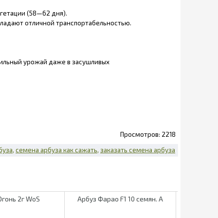
егетации (58—62 дня).
обладают отличной транспортабельностью.
абильный урожай даже в засушливых
2218
буза
семена арбуза как сажать
заказать семена арбуза
Огонь 2г WoS
Арбуз Фарао F1 10 семян. А
Арбуз Топ