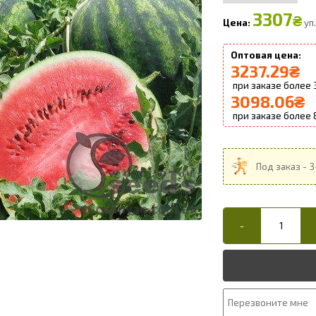
3307
₴
уп.
3237.29
₴
3098.06
₴