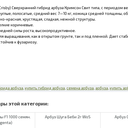
Crisby) Сверхранний гибрид арбуза Кримсон Свит типа, с периодом в
руглые, полосатые, средний вес 7—10 кг, кожица средней толщины, 
рко-красная, хрустящая, сладкая, нежной структуры.
елкие коричневые.
редней силы роста, высокопродуктивное.
ля выращивания, как в открытом грунте, так и под пленкой. Дает ст
стойчив к фузариозу.
брида арбуза
купить гибрид арбуза
семена арбуза
арбуза
купить ар
ы F1 1000 семян.
Арбуз Шуга Беби 2г WoS
Арбуз 
ngenta)