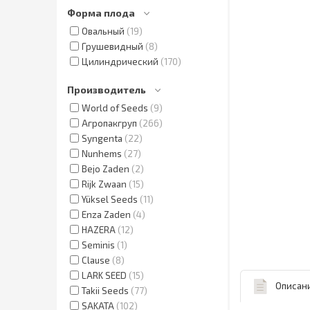
Форма плода
Овальный
19
Грушевидный
8
Цилиндрический
170
Производитель
World of Seeds
9
Агропакгруп
266
Syngenta
22
Nunhems
27
Bejo Zaden
2
Rijk Zwaan
15
Yüksel Seeds
11
Enza Zaden
4
HAZERA
12
Seminis
1
Clause
8
LARK SEED
15
Описан
Takii Seeds
77
SAKATA
102