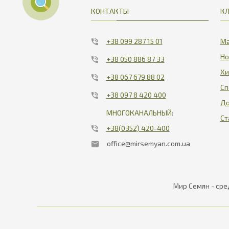
КОНТАКТЫ
К
+38 099 287 15 01
Ма
Но
+38 050 886 87 33
Хи
+38 067 679 88 02
Сп
+38 097 8 420 400
До
МНОГОКАНАЛЬНЫЙ:
Ст
+38(0352) 420-400
office@mirsemyan.com.ua
Мир Семян - сре