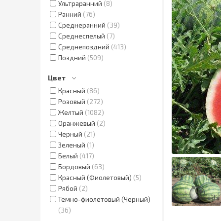
Ультраранний
8
Ранний
76
Среднеранний
39
Среднеспелый
7
Среднепоздний
413
Поздний
509
Цвет
Красный
86
Розовый
272
Желтый
1082
Оранжевый
2
Черный
21
Зеленый
1
Белый
417
Бордовый
63
Красный (Фиолетовый)
5
Рябой
2
Темно-фиолетовый (Черный)
36