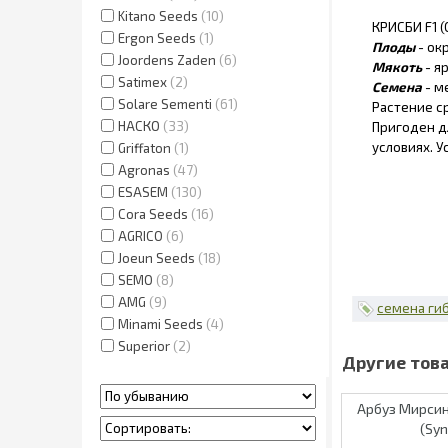
Kitano Seeds
10
КРИСБИ F1 (
Ergon Seeds
1
Плоды
- ок
Joordens Zaden
6
Мякоть
- я
Satimex
2
Семена
- м
Solare Sementi
61
Растение с
НАСКО
33
Пригоден д
условиях. У
Griffaton
1
Agronas
47
ESASEM
130
Cora Seeds
16
AGRICO
6
Joeun Seeds
18
SEMO
8
AMG
9
семена ги
Minami Seeds
4
Superior
2
Арбуз Мирсин
(Sy