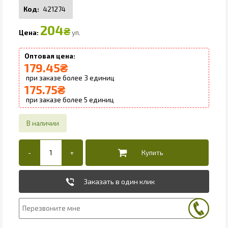
421274
204
₴
уп.
179.45
₴
3
175.75
₴
5
Заказать в один клик