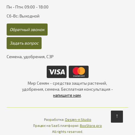
Пн - Птн: 09:00 - 18:00
Сб-Вс: Выходной
Обратный звонок
Задать вопрос
Семена, удобрения, СЗР
Мир Семян - средства защиты растений,
удобрения, семена. Бесплатная консультация -
напишите нам
.
↑
Разработка:
Design-n Studio
Працює на SaaS платформі
Платформа для інте
Працює на SaaS платформі:
BooStore.pro
All rights reserved.