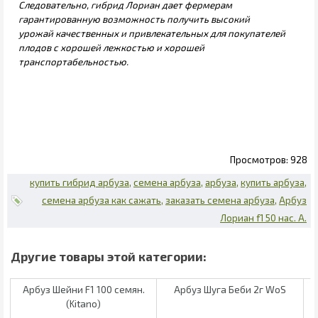
Следовательно, гибрид Лориан дает фермерам
гарантированную возможность получить высокий
урожай качественных и привлекательных для покупателей
плодов с хорошей лежкостью и хорошей
транспортабельностью.
928
купить гибрид арбуза
семена арбуза
арбуза
купить арбуза
семена арбуза как сажать
заказать семена арбуза
Арбуз
Лориан f1 50 нас. А.
Арбуз Шейни F1 100 семян.
Арбуз Шуга Беби 2г WoS
(Kitano)