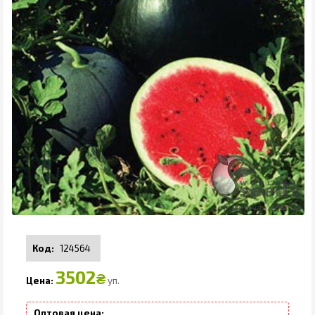
124564
3502
₴
уп.