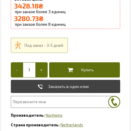
3428.18
₴
3
3280.73
₴
8
Заказать в один клик
Nunhems
Netherlands