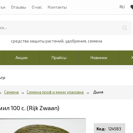
тьи
Отзывы
О нас
Контакты
средства защиты растений, удобрения, семена
Акции
Прайсы
Новинки
ьтр
Семена
Семена проф и мини упаковка
Дыня
л 100 c. (Rijk Zwaan)
124583