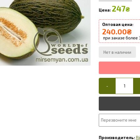
247
₴
240.00
₴
Ri