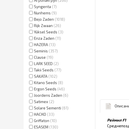
Агропакгруп
266
Syngenta
7
Nunhems
9
Bejo Zaden
1018
Rijk Zwaan
26
Yüksel Seeds
3
Enza Zaden
11
HAZERA
13
Seminis
357
Clause
19
LARK SEED
2
Takii Seeds
77
SAKATA
102
Kitano Seeds
8
Ergon Seeds
46
Joordens Zaden
6
Satimex
2
Описан
Solare Sementi
61
НАСКО
33
Реймил F1
Griffaton
10
Среднепозд
ESASEM
130