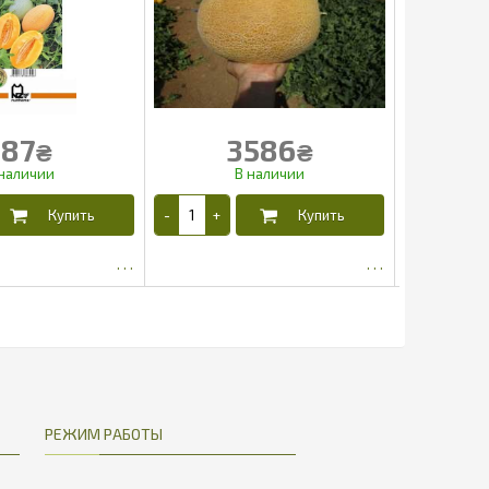
187
3586
₴
₴
161.5
3359.93
РЕЖИМ РАБОТЫ