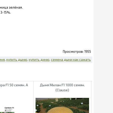
ожица зелёная.
13-15%.
1955
иня
купить дыню
купить диню
семена дыни как сажать
ра F1 50 семян. А
Дыня Милан F1 1000 семян.
Дыня Каре
(Clause)