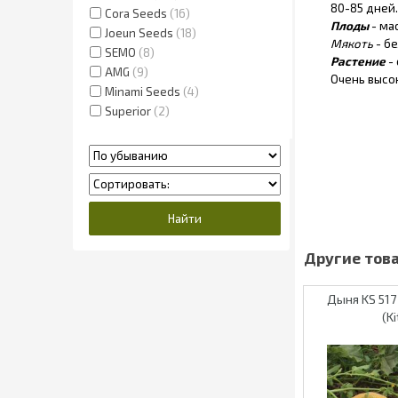
80-85 дней.
Cora Seeds
16
Плоды
- ма
Joeun Seeds
18
Мякоть
- бе
SEMO
8
Растение
-
AMG
9
Очень высо
Minami Seeds
4
Superior
2
Дыня KS 517 
(K