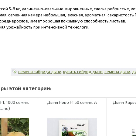
ссой 5-6 кг, удлинённо-овальные, выровненные, слегка ребристые, к
лая, семенная камера небольшая, вкусная, ароматная, сахаристость 
 среднерослое, имеет хорошая покрывную способность листьев.
кая урожайность при интенсивной технологи.
семена гибрида дыни
купить гибрид дыни
семена дыни
д
F1, 1000 семян.
Дыня Нево F1 50 семян. А
Дыня Карье
itano)