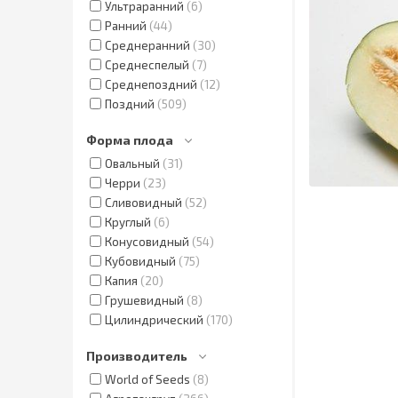
Ультраранний
6
Ранний
44
Среднеранний
30
Среднеспелый
7
Среднепоздний
12
Поздний
509
Форма плода
Овальный
31
Черри
23
Сливовидный
52
Круглый
6
Конусовидный
54
Кубовидный
75
Капия
20
Грушевидный
8
Цилиндрический
170
Производитель
World of Seeds
8