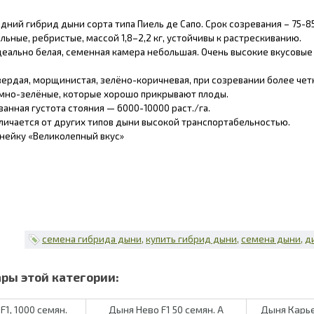
ний гибрид дыни сорта типа Пиель де Сапо. Срок созревания – 75-8
альные, ребристые, массой 1,8–2,2 кг, устойчивы к растрескиванию.
деально белая, семенная камера небольшая. Очень высокие вкусовые 
вердая, морщинистая, зелёно-коричневая, при созревании более четк
мно-зелёные, которые хорошо прикрывают плоды.
анная густота стояния — 6000-10000 раст./га.
личается от других типов дыни высокой транспортабельностью.
инейку «Великолепный вкус»
семена гибрида дыни
купить гибрид дыни
семена дыни
д
F1, 1000 семян.
Дыня Нево F1 50 семян. А
Дыня Карье