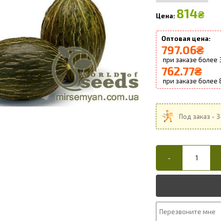
814
₴
797.06
₴
762.77
₴