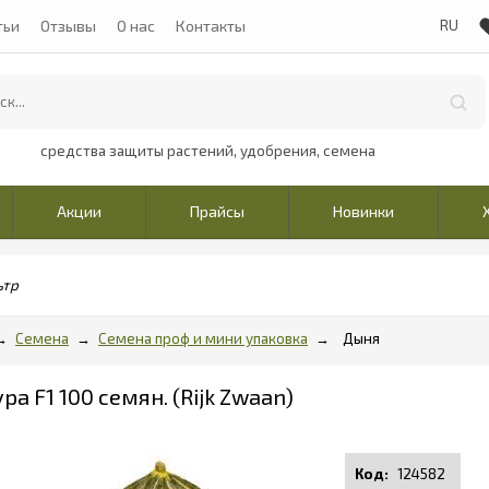
тьи
Отзывы
О нас
Контакты
средства защиты растений, удобрения, семена
Акции
Прайсы
Новинки
ьтр
Семена
Семена проф и мини упаковка
Дыня
а F1 100 семян. (Rijk Zwaan)
124582