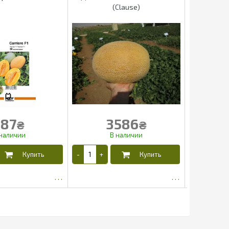
(Clause)
187
3586
₴
₴
161.5
3359.93