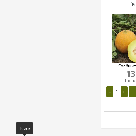
(K
13
Поиск
1