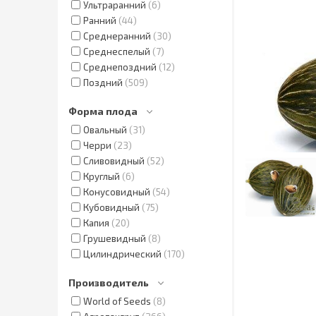
Ультраранний
6
Ранний
44
Среднеранний
30
Среднеспелый
7
Среднепоздний
12
Поздний
509
Форма плода
Овальный
31
Черри
23
Сливовидный
52
Круглый
6
Конусовидный
54
Кубовидный
75
Капия
20
Грушевидный
8
Цилиндрический
170
Производитель
World of Seeds
8