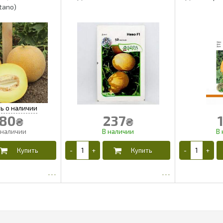
itano)
80
237
₴
₴
333.86
204.25