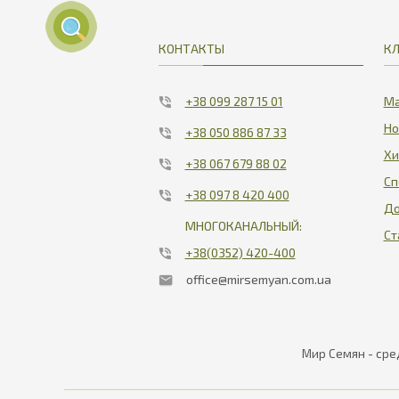
КОНТАКТЫ
К
+38 099 287 15 01
Ма
Но
+38 050 886 87 33
Хи
+38 067 679 88 02
Сп
+38 097 8 420 400
До
МНОГОКАНАЛЬНЫЙ:
Ст
+38(0352) 420-400
office@mirsemyan.com.ua
Мир Семян - сре