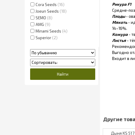
Рикура F1
Cora Seeds
16
Средне-позд
Joeun Seeds
18
Плоды
- ов
SEMO
8
Мякоть
- и
AMG
9
14–16%.
Minami Seeds
4
Кожура
- т
Superior
2
Листья
- тё
Рекомендов
Выгодно от
Входит в л
Дыня KS 517 