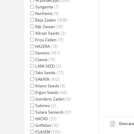
Агропакгруп
266
Syngenta
7
Nunhems
9
Bejo Zaden
1018
Rijk Zwaan
26
Yüksel Seeds
3
Enza Zaden
11
HAZERA
13
Seminis
357
Clause
19
LARK SEED
2
Takii Seeds
77
SAKATA
102
Kitano Seeds
8
Ergon Seeds
46
Joordens Zaden
6
Satimex
2
Solare Sementi
61
НАСКО
33
Описан
Griffaton
10
ESASEM
130