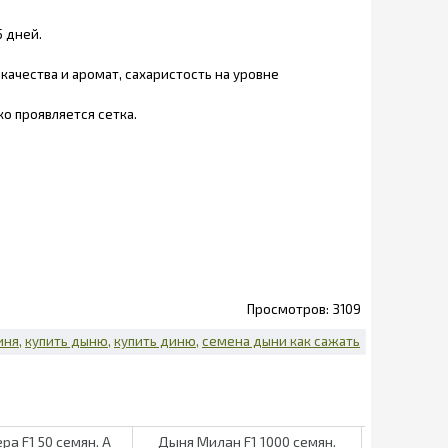
5 дней.
качества и аромат, сахаристость на уровне
о проявляется сетка.
3109
иня
купить дыню
купить диню
семена дыни как сажать
ра F1 50 семян. А
Дыня Милан F1 1000 семян.
Дыня Каре