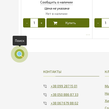
Поиск
КОНТАКТЫ
К
+38 099 287 15 01
Ма
Но
+38 050 886 87 33
Хи
+38 067 679 88 02
Сп