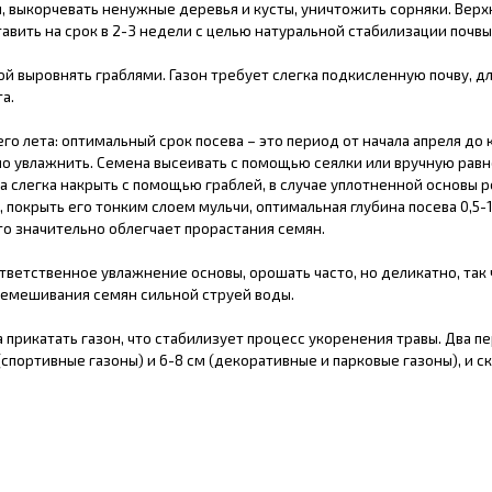
, выкорчевать ненужные деревья и кусты, уничтожить сорняки. Верх
тавить на срок в 2-3 недели с целью натуральной стабилизации почвы
 выровнять граблями. Газон требует слегка подкисленную почву, для
а.
о лета: оптимальный срок посева – это период от начала апреля до к
 увлажнить. Семена высеивать с помощью сеялки или вручную равно
а слегка накрыть с помощью граблей, в случае уплотненной основы 
ян, покрыть его тонким слоем мульчи, оптимальная глубина посева 0,5
то значительно облегчает прорастания семян.
ответственное увлажнение основы, орошать часто, но деликатно, та
еремешивания семян сильной струей воды.
рикатать газон, что стабилизует процесс укоренения травы. Два п
(спортивные газоны) и 6-8 см (декоративные и парковые газоны), и с