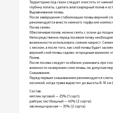
Территорию под газон следует очистить от камней
глубину лопаты, сделать влагозарядный полив и ос
Выравнивание почвы.
После завершения стабилизации почвы верхний слой
рекомендуется внести немного торфа или компост
Посев семян.
Обеспечивая полив, можно сеять с осени до позднег
Непосредственно перед посевом почву необходимо
возможности использовать сеяние накрест. Семен
с песком, а после того, как слой почвы будет засе
верхний слой почвы садово-огородным валиком, ч
Полив.
После посева следует особенно ухаживать про со
влажности на верхнем слое почвы, не допуская п
Скашивание.
Перед первым скашиванием рекомендуется слегка п
косилкой, когда трава вырастит до высоты 8-10 см 
Состав:
мятлик луговой — 25% (1 сорт);
райграс пастбищный — 40% (2 сорта);
овсяница красная — 35% (2 сорта).