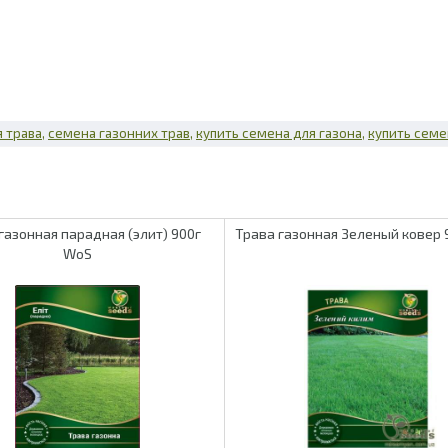
я трава
семена газонних трав
купить семена для газона
купить семе
газонная парадная (элит) 900г
Трава газонная Зеленый ковер 
WoS