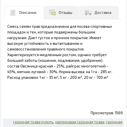
Описание
Отзывы
Доставка
Смесь семян трав предназначена для посева спортивных
площадок и тех, которые подвержены большим
нагрузкам. Дает густое и прочное покрытие. Имеет
высокую устойчивость к вытаптыванию и
самовосстановления травяного покрытия.
Характеризуется медленным ростом, однако требует
большей заботы (кошение, подливания, удобрения).
состав Овсяница красная - 25%, райграс многолетний -
45%, мятник луговой - 30%. Норма высева: на 1 га - 285 кг.
Расход упаковки: 1 кг - 35 м², 5 кг - 200 м², 20 кг - 700 м²
1569
газонная трава купить
карликовая газонная трава
газонная