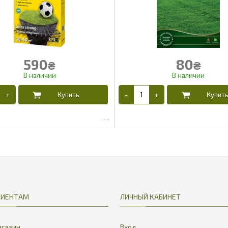
590
80
₴
₴
491.25
69.88
ЛИЕНТАМ
ЛИЧНЫЙ КАБИНЕТ
газин
Вход