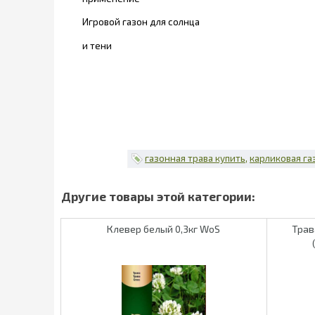
Игровой газон для солнца
и тени
газонная трава купить
карликовая га
Клевер белый 0,3кг WoS
Трав