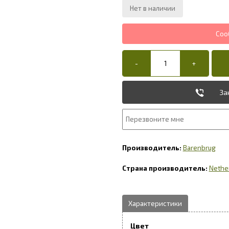
За
Barenbrug
Nethe
Цвет