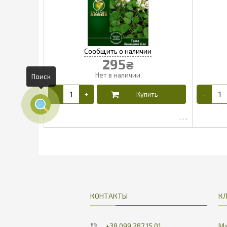
295
₴
Поиск
257.4
КОНТАКТЫ
К
+38 099 287 15 01
Ма