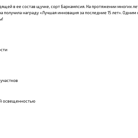
ящей в ее состав щучке, сорт Баркампсия. На протяжении многих лет
 получила награду «Лучшая инновация за последние 15 лет». Одним 
ы!
ости
 участков
ой освещенностью