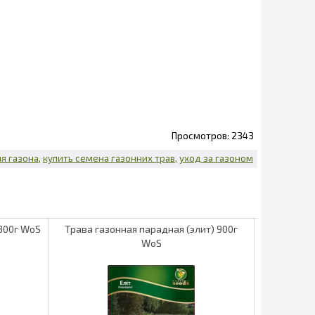
2343
я газона
купить семена газонних трав
уход за газоном
300г WoS
Трава газонная парадная (элит) 900г
Трава газо
WoS